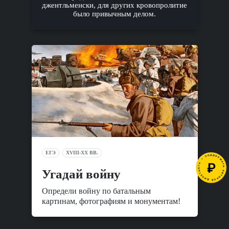
джентльменски, для других кровопролитие
было привычным делом.
ЕГЭ
XVIII-XX ВВ.
Угадай войну
Определи войну по батальным
картинам, фотографиям и монументам!