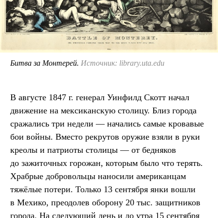
Битва за Монтерей.
Источник: library.uta.edu
В августе 1847 г. генерал Уинфилд Скотт начал
движение на мексиканскую столицу. Близ города
сражались три недели — начались самые кровавые
бои войны. Вместо рекрутов оружие взяли в руки
креолы и патриоты столицы — от бедняков
до зажиточных горожан, которым было что терять.
Храбрые добровольцы наносили американцам
тяжёлые потери. Только 13 сентября янки вошли
в Мехико, преодолев оборону 20 тыс. защитников
города. На следующий день и до утра 15 сентября