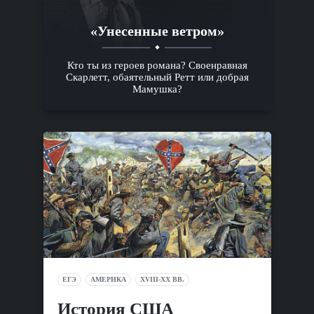
«Унесенные ветром»
Кто ты из героев романа? Своенравная
Скарлетт, обаятельный Ретт или добрая
Мамушка?
ЕГЭ
АМЕРИКА
XVIII-XX ВВ.
История США