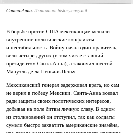
Санта-Анна.
Источник: history.navy.mil
В борьбе против США мексиканцам мешали
внутренние политические конфликты
и нестабильность. Войну начал один правитель,
вели четыре других (в том числе ставший
президентом Санта-Анна), а закончил шестой —
Мануэль де ла Пенья-и-Пенья.
Мексиканский генерал задерживал врага, но сам
не верил в победу Мексики. Санта-Анна воевал
ради защиты своих политических интересов,
добывая на поле битвы личную славу. В одном
из столкновений он отступил, так как солдаты
сумели быстро захватить американские знамёна,
что давало возможности инсценировать крупную