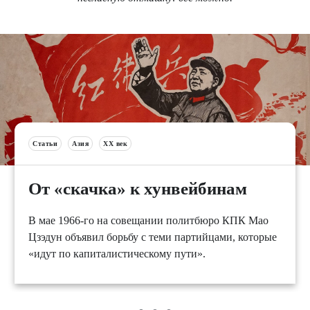
Статьи
Азия
XX век
От «скачка» к хунвейбинам
В мае 1966-го на совещании политбюро КПК Мао
Цзэдун объявил борьбу с теми партийцами, которые
«идут по капиталистическому пути».