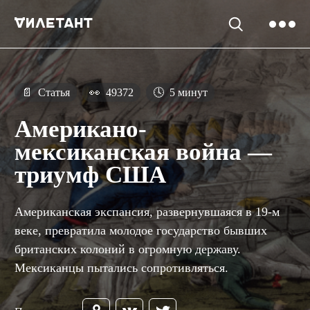
📄
Статья
👀
49372
🕓
5 минут
Американо-
мексиканская война —
триумф США
Американская экспансия, развернувшаяся в 19-м
веке, превратила молодое государство бывших
британских колоний в огромную державу.
Мексиканцы пытались сопротивляться.