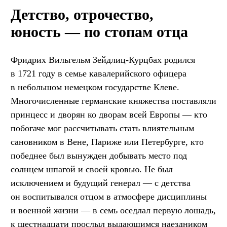
Детство, отрочество,
юность — по стопам отца
Фридрих Вильгельм Зейдлиц-Курцбах родился
в 1721 году в семье кавалерийского офицера
в небольшом немецком государстве Клеве.
Многочисленные германские княжества поставляли
принцесс и дворян ко дворам всей Европы — кто
побогаче мог рассчитывать стать влиятельным
сановником в Вене, Париже или Петербурге, кто
победнее был вынужден добывать место под
солнцем шпагой и своей кровью. Не был
исключением и будущий генерал — с детства
он воспитывался отцом в атмосфере дисциплины
и военной жизни — в семь оседлал первую лошадь,
к шестнадцати прослыл выдающимся наездником