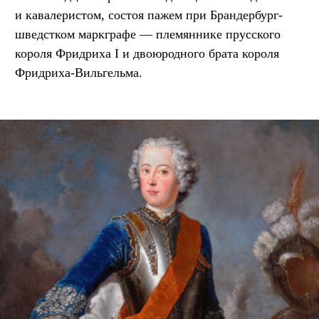
и кавалеристом, состоя пажем при Брандербург-
шведстком маркграфе — племяннике прусского
короля Фридриха I и двоюродного брата короля
Фридриха-Вильгельма.