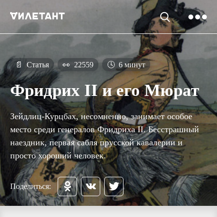
📄
Статья
👀
22559
🕓
6 минут
Фридрих II и его Мюрат
Зейдлиц-Курцбах, несомненно, занимает особое
место среди генералов Фридриха II. Бесстрашный
наездник, первая сабля прусской кавалерии и
просто хороший человек.
Поделиться: