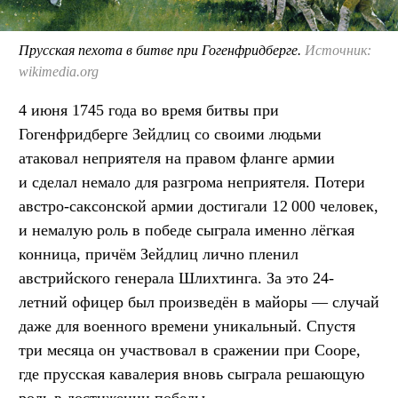
Прусская пехота в битве при Гогенфридберге.
Источник:
wikimedia.org
4 июня 1745 года во время битвы при
Гогенфридберге Зейдлиц со своими людьми
атаковал неприятеля на правом фланге армии
и сделал немало для разгрома неприятеля. Потери
австро-саксонской армии достигали 12 000 человек,
и немалую роль в победе сыграла именно лёгкая
конница, причём Зейдлиц лично пленил
австрийского генерала Шлихтинга. За это 24-
летний офицер был произведён в майоры — случай
даже для военного времени уникальный. Спустя
три месяца он участвовал в сражении при Сооре,
где прусская кавалерия вновь сыграла решающую
роль в достижении победы.