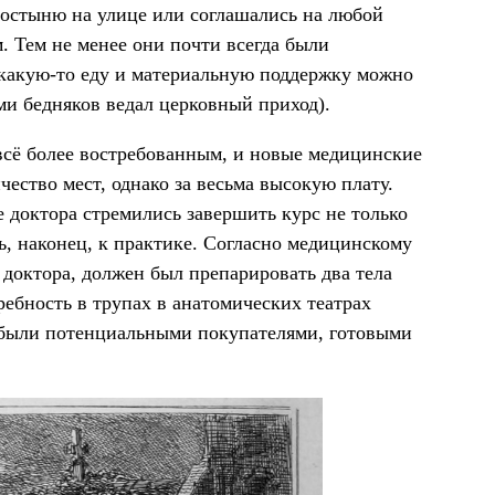
лостыню на улице или соглашались на любой
. Тем не менее они почти всегда были
ь какую-то еду и материальную поддержку можно
ми бедняков ведал церковный приход).
всё более востребованным, и новые медицинские
ество мест, однако за весьма высокую плату.
е доктора стремились завершить курс не только
ь, наконец, к практике. Согласно медицинскому
 доктора, должен был препарировать два тела
ребность в трупах в анатомических театрах
 были потенциальными покупателями, готовыми