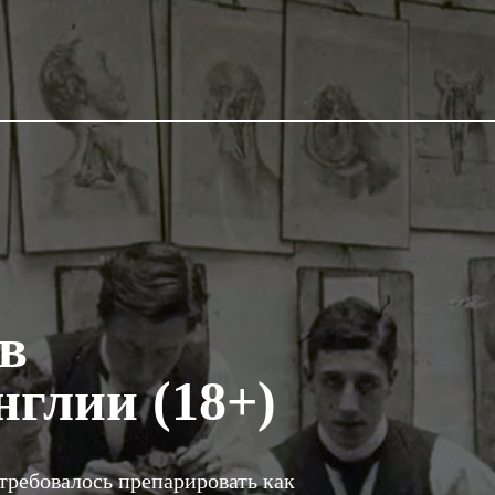
в
глии (18+)
требовалось препарировать как