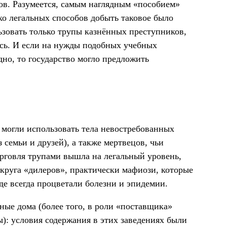
ов. Разумеется, самым наглядным «пособием»
ко легальных способов добыть таковое было
ьзовать только трупы казнённых преступников,
ось. И если на нужды подобных учебных
дно, то государство могло предложить
 могли использовать тела невостребованных
з семьи и друзей), а также мертвецов, чьи
орговля трупами вышла на легальный уровень,
 круга «дилеров», практически мафиози, которые
де всегда процветали болезни и эпидемии.
ые дома (более того, в роли «поставщика»
): условия содержания в этих заведениях были