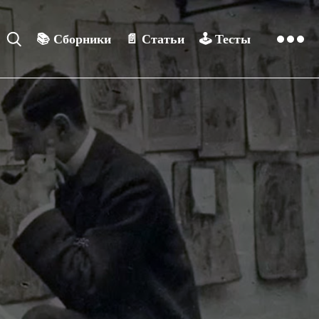
📚
Сборники
📄
Статьи
🕹️
Тесты