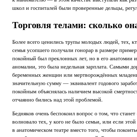
школ и госпиталей были проверенные дельцы, регу
Торговля телами: сколько он
Более всего ценились трупы молодых людей, тех, кто
семья усопшего получали гонорар в размере пример
покойный был преклонных лет, но в его анатомии 
аномалии, это была недельная зарплата. Самыми до
беременных женщин или мертворождённых младенце
значительную сумму — эквивалент годового зараб
покойным объяснялась наличием высокой смертност
отчаянно бились над этой проблемой.
Бедняков очень беспокоил вопрос о том, что станет
волновало тех, у кого не было семьи, или если это
в анатомическом театре вместо того, чтобы покоить