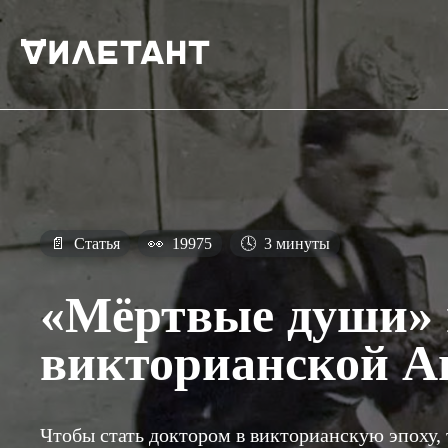
📄
Статья
👀
19975
🕓
3 минуты
«Мёртвые души» 
викторианской Ан
Чтобы стать доктором в викторианскую эпоху, 