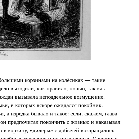
 большими корзинами на колёсиках — такие
дело выходили, как правило, ночью, так как
раждан вызывала неподдельное возмущение.
мьи, в которых вскоре ожидался покойник.
 а изредка бывало и такое: если, скажем, глава
 он предпочитал покончить с жизнью и наказывал
го в корзину, «дилеры» с добычей возвращались
з учебные заведения и их подопечные. У крупных