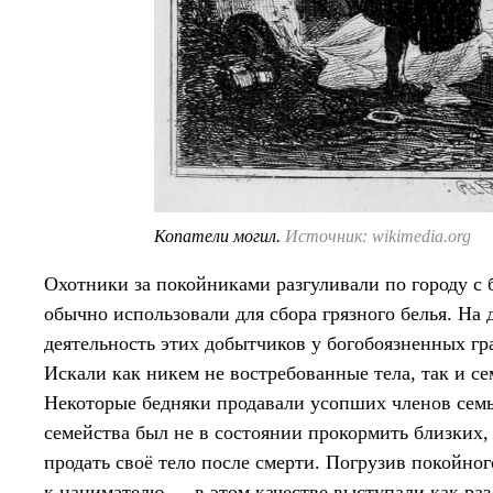
Копатели могил.
Источник: wikimedia.org
Охотники за покойниками разгуливали по городу с
обычно использовали для сбора грязного белья. На 
деятельность этих добытчиков у богобоязненных г
Искали как никем не востребованные тела, так и се
Некоторые бедняки продавали усопших членов семьи,
семейства был не в состоянии прокормить близких,
продать своё тело после смерти. Погрузив покойно
к нанимателю — в этом качестве выступали как ра