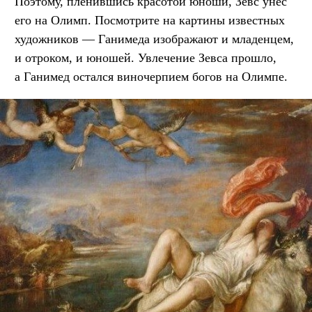
Поэтому, пленившись красотой юноши, Зевс унес
его на Олимп. Посмотрите на картины известных
художников — Ганимеда изображают и младенцем,
и отроком, и юношей. Увлечение Зевса прошло,
а Ганимед остался виночерпием богов на Олимпе.