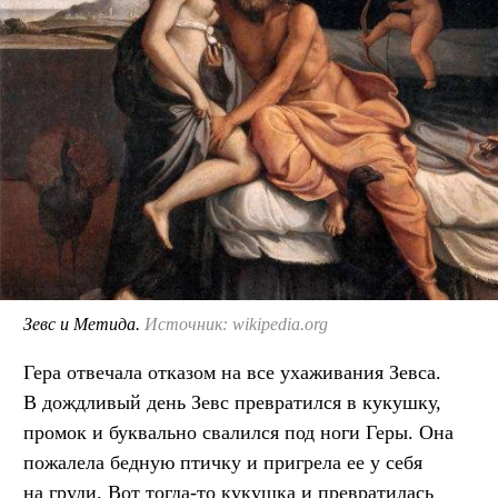
Зевс и Метида.
Источник: wikipedia.org
Гера отвечала отказом на все ухаживания Зевса.
В дождливый день Зевс превратился в кукушку,
промок и буквально свалился под ноги Геры. Она
пожалела бедную птичку и пригрела ее у себя
на груди. Вот тогда-то кукушка и превратилась