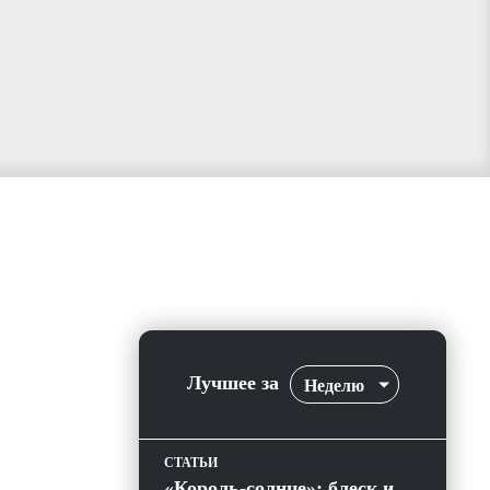
Лучшее за
Неделю
СТАТЬИ
«Король-солнце»: блеск и