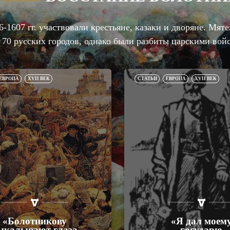
6-1607 гг. участвовали крестьяне, казаки и дворяне. Мят
 70 русских городов, однако были разбиты царскими вой
ЕВРОПА
XVII ВЕК
СТАТЬИ
ЕВРОПА
XVII ВЕК
«Болотникову
«Я дал моем
ыкалывают глаза
государю