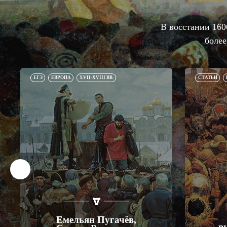
В восстании 160
более
ЕГЭ
ЕВРОПА
XVII-XVIII ВВ.
СТАТЬИ
Емельян Пугачёв,
в