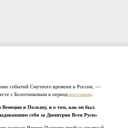
сание событий Смутного времени в России, —
месте с Болотниковым в период
восстания
.
Венеции в Польшу, и о том, как он был
выдававшим себя за Димитрия Всея Руси»
кому воеводе Истоме Пашкову прибыл опытный