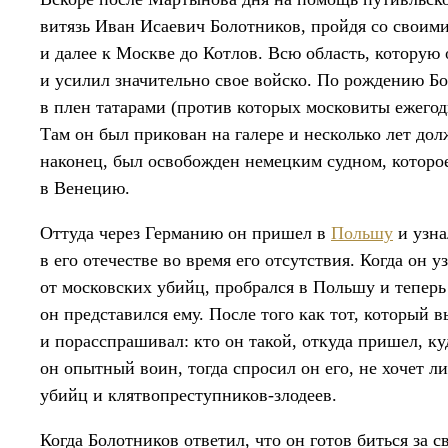
витязь Иван Исаевич Болотников, пройдя со своим
и далее к Москве до Котлов. Всю область, которую
и усилил значительно свое войско. По рождению Бо
в плен татарами (против которых московиты ежего
Там он был прикован на галере и несколько лет до
наконец, был освобожден немецким судном, которое
в Венецию.
Оттуда через Германию он пришел в
Польшу
и узна
в его отечестве во время его отсутствия. Когда он 
от московских убийц, пробрался в Польшу и теперь
он представился ему. После того как тот, который 
и порасспрашивал: кто он такой, откуда пришел, куд
он опытный воин, тогда спросил он его, не хочет л
убийц и клятвопреступников-злодеев.
Когда Болотников ответил, что он готов биться за 