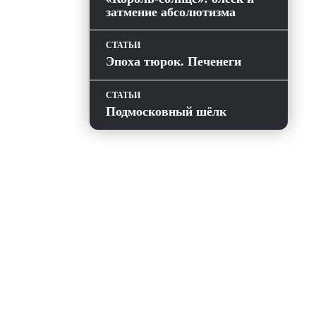
затмение абсолютизма
СТАТЬИ
Эпоха тюрок. Печенеги
СТАТЬИ
Подмосковный шёлк