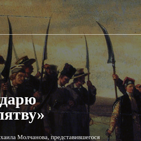
ударю
лятву»
аила Молчанова, представившегося