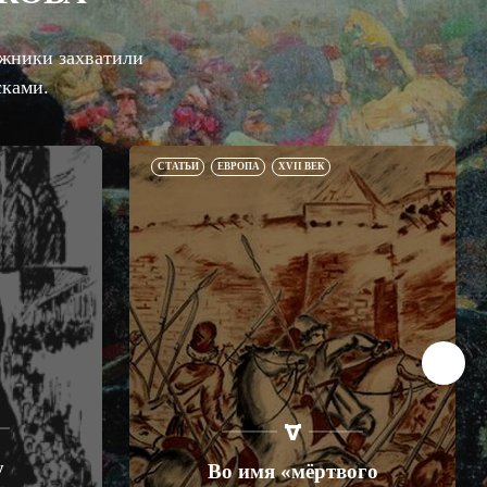
ежники захватили
сками.
СТАТЬИ
ЕВРОПА
XVII ВЕК
у
Во имя «мёртвого