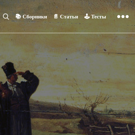
📚
Сборники
📄
Статьи
🕹️
Тесты