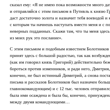
сказал ему: «Я не имею пока возможности много да
и отправляйся с этим письмом в Путивль к князю 
даст достаточно золота и назначит тебя воеводой 
с которым ты начнешь наступать вместо меня и с 
неверных подданных. Скажи там, что ты меня здес
из моих рук это послание».
С этим письмом и подобным известием Болотников
принят здесь с большой радостью, так как возбужд
(как им говорил князь Григорий) действительно беж
бороться против изменников, и ради него, Дмитрия,
конечно, не был истинный Димитрий, а снова пост
письма и рассказов Болотников был назначен больш
главнокомандующим) и с 12 тыс. человек отправилс
была ими осаждена и была бы, конечно, принуждена
между двумя командующими…