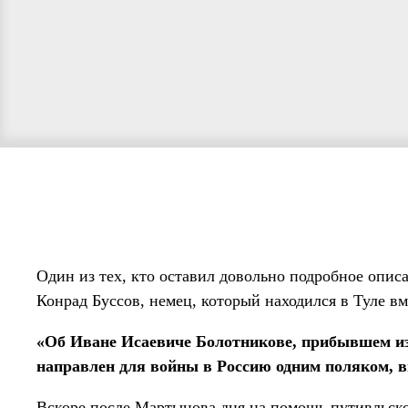
Один из тех, кто оставил довольно подробное опи
Конрад Буссов, немец, который находился в Туле в
«Об Иване Исаевиче Болотникове, прибывшем из 
направлен для войны в Россию одним поляком, 
Вскоре после Мартынова дня на помощь путивльс