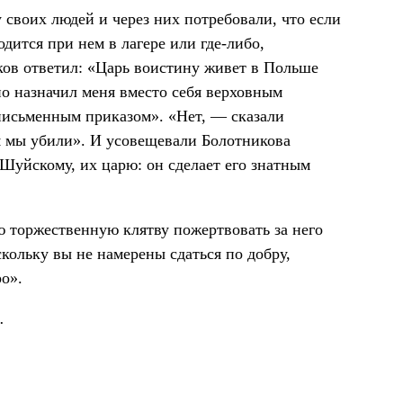
 своих людей и через них потребовали, что если
дится при нем в лагере или где-либо,
ков ответил: «Царь воистину живет в Польше
чно назначил меня вместо себя верховным
письменным приказом». «Нет, — сказали
я мы убили». И усовещевали Болотникова
Шуйскому, их царю: он сделает его знатным
ю торжественную клятву пожертвовать за него
скольку вы не намерены сдаться по добру,
ро».
.