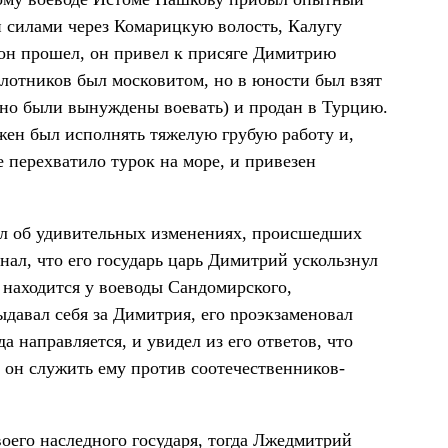
и силами через Комарицкую волость, Калугу
 он прошел, он привел к присяге Димитрию
лотников был московитом, но в юности был взят
дно были вынуждены воевать) и продан в Турцию.
лжен был исполнять тяжелую грубую работу и,
 перехватило турок на море, и привезен
л об удивительных изменениях, происшедших
узнал, что его государь царь Димитрий ускользнул
 находится у воеводы Сандомирского,
выдавал себя за Димитрия, его npоэкзаменовал
а направляется, и увидел из его ответов, что
и он служить ему против соотечественников-
своего наследного государя, тогда Лжедмитрий