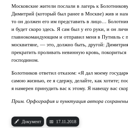
Московские жители послали в лагерь к Болотникову
Димитрий (который был ранее в Москве) жив и нахо
то он должен его им представить в лицо… Болотни
и будет скоро здесь. Я сам был у его руки, и он ли
главнокомандующим и отправил меня в Путивль с 
москвитяне, — это, должно быть, другой: Димитри
прекратить проливать невинную кровь, покориться 
господином.
Болотников ответил отказом: «Я дал моему государ
самою жизнью, ее я сдержу, делайте, как хотите; по
я намерен принудить вас к этому. Я навещу вас ско
Прим. Орфография и пунктуация автора сохранены
🖋
Документ
📅
17.11.2018