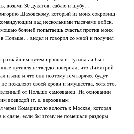
ть, возьми 30 дукатов, саблю и шубу…
Григорию Шаховскому, который из моих сокровищ
и командующим над несколькими тысячами войск,
помощью божией попытаешь счастья против моих
ь в Польше… видел и говорил со мной и получил
 кратчайшим путем прошел в Путивль и был
енные путивляне твердо поверили, что Димитрий
ал и жив и что они поэтому тем горячее будут
 не пожалеют своей крови и имущества, хотя это,
авленный от Польши самозванец. На основании
им воеводой (т. е. верховным
я через Комарицкую волость к Москве, которая
 к сдаче, если бы этому не помешали раздоры