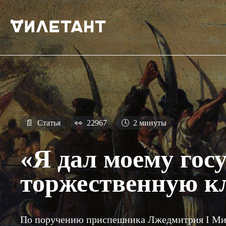
📄
Статья
👀
22967
🕓
2 минуты
«Я дал моему гос
торжественную к
По поручению приспешника Лжедмитрия I Мих