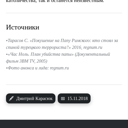
католичества, так и останется неизвестным.
Источники
Тарасов С. «Покушение на Папу Римского: кто стоял за
спиной турецкого террориста?» 2016, regnum.ru
«Час Ноль. План убийства папы» (Документальный
фильм 3ВМ TV, 2005)
Фото анонса и лида: regnum.ru
🖋
Дмитрий Карасюк
📅
15.11.2018