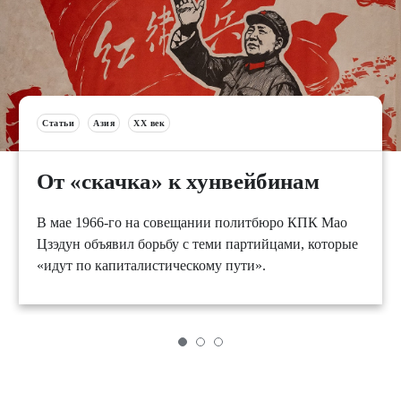
Статьи
Азия
XX век
От «скачка» к хунвейбинам
В мае 1966-го на совещании политбюро КПК Мао
Цзэдун объявил борьбу с теми партийцами, которые
«идут по капиталистическому пути».