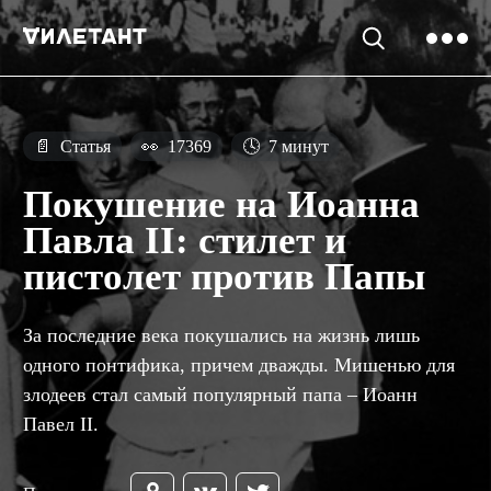
📄
Статья
👀
17369
🕓
7 минут
Покушение на Иоанна
Павла II: стилет и
пистолет против Папы
За последние века покушались на жизнь лишь
одного понтифика, причем дважды. Мишенью для
злодеев стал самый популярный папа – Иоанн
Павел II.