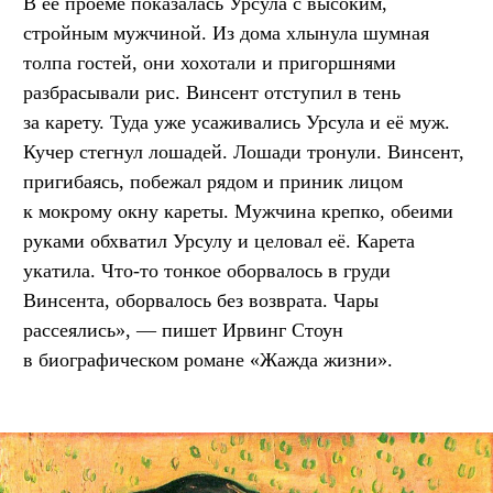
В её проёме показалась Урсула с высоким,
стройным мужчиной. Из дома хлынула шумная
толпа гостей, они хохотали и пригоршнями
разбрасывали рис. Винсент отступил в тень
за карету. Туда уже усаживались Урсула и её муж.
Кучер стегнул лошадей. Лошади тронули. Винсент,
пригибаясь, побежал рядом и приник лицом
к мокрому окну кареты. Мужчина крепко, обеими
руками обхватил Урсулу и целовал её. Карета
укатила. Что-то тонкое оборвалось в груди
Винсента, оборвалось без возврата. Чары
рассеялись», — пишет Ирвинг Стоун
в биографическом романе «Жажда жизни».