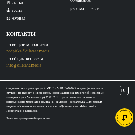
соглашение
📄 статьи
реклама на сайте
🕹️ тесты
📖 журнал
КОНТАКТЫ
по вопросам подписки
podpiska@diletant.media
по общим вопросам
info@diletant.media
Свидетельство о регистрации СМИ Эл №ФС77-62623 выдано федеральной
16+
службой по надзору в сфере связи, информационных технологий и массовых
коммуникаций (Роскомнадзор) 31.07.2015 При полном или частичном
использовании материалов ссылка на «Дилетант» обязательна. Для сетевых
изданий обязательна гиперссылка на сайт «Дилетант» — diletant.media.
Разработано в
notamedia
Знакс информационной продукции: