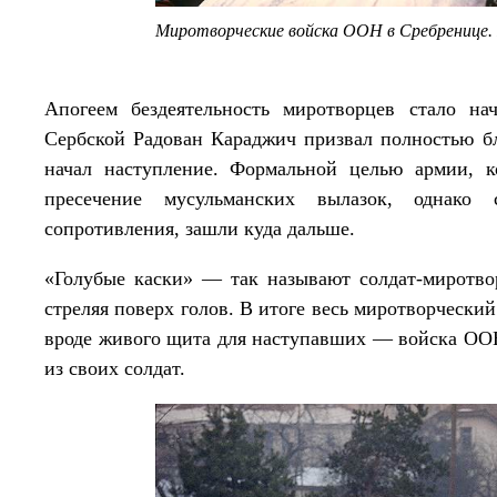
Миротворческие войска ООН в Сребренице.
Апогеем бездеятельность миротворцев стало на
Сербской Радован Караджич призвал полностью б
начал наступление. Формальной целью армии, к
пресечение мусульманских вылазок, однако 
сопротивления, зашли куда дальше.
«Голубые каски» — так называют солдат-миротв
стреляя поверх голов. В итоге весь миротворчески
вроде живого щита для наступавших — войска ООН 
из своих солдат.