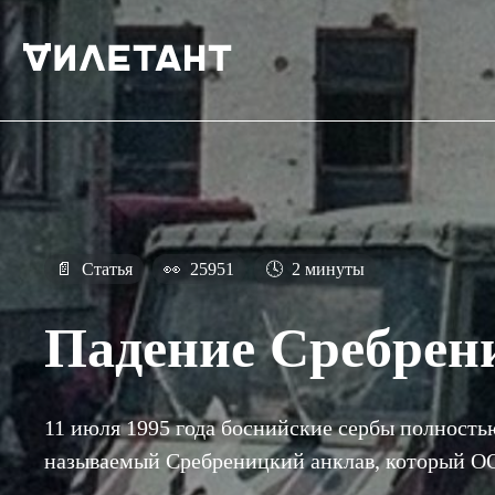
📄
Статья
👀
25951
🕓
2 минуты
Падение Сребре
11 июля 1995 года боснийские сербы полностью
называемый Сребреницкий анклав, который ОО