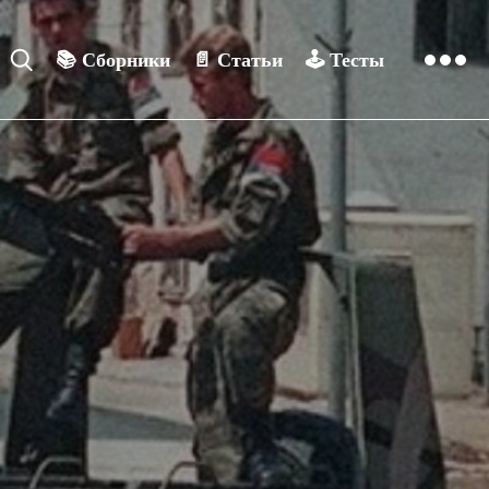
📚
Сборники
📄
Статьи
🕹️
Тесты