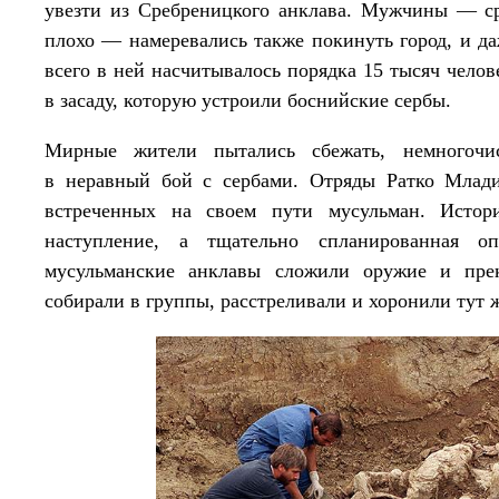
увезти из Сребреницкого анклава. Мужчины — с
плохо — намеревались также покинуть город, и д
всего в ней насчитывалось порядка 15 тысяч челов
в засаду, которую устроили боснийские сербы.
Мирные жители пытались сбежать, немногочи
в неравный бой с сербами. Отряды Ратко Млади
встреченных на своем пути мусульман. Истор
наступление, а тщательно спланированная о
мусульманские анклавы сложили оружие и пре
собирали в группы, расстреливали и хоронили тут ж