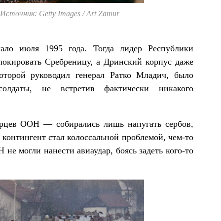
Источник: Getty Images / Art Zamur
чало июля 1995 года. Тогда лидер Республики
локировать Сребреницу, а Дринский корпус даже
оторой руководил генерал Ратко Младич, было
солдаты, не встретив фактически никакого
орцев ООН — собирались лишь напугать сербов,
й контингент стал колоссальной проблемой, чем-то
не могли нанести авиаудар, боясь задеть кого-то