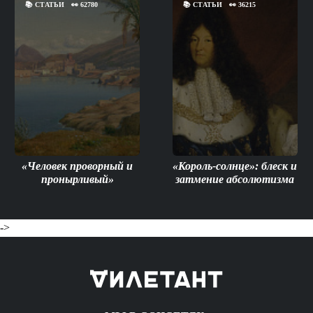
📚
СТАТЬИ
👀
62780
📚
СТАТЬИ
👀
36215
«Человек проворный и
«Король-солнце»: блеск и
пронырливый»
затмение абсолютизма
->