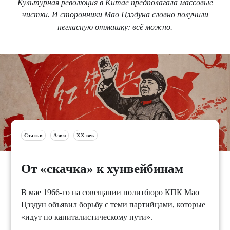
Культурная революция в Китае предполагала массовые
чистки. И сторонники Мао Цзэдуна словно получили
негласную отмашку: всё можно.
Статьи
Азия
XX век
От «скачка» к хунвейбинам
В мае 1966-го на совещании политбюро КПК Мао
Цзэдун объявил борьбу с теми партийцами, которые
«идут по капиталистическому пути».