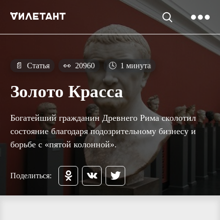
📄
Статья
👀
20960
🕓
1 минута
Золото Красса
Богатейший гражданин Древнего Рима сколотил
состояние благодаря подозрительному бизнесу и
борьбе с «пятой колонной».
Поделиться: