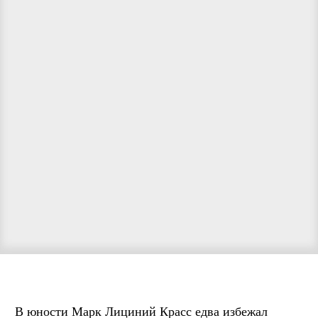
В юности Марк Лициний Красс едва избежал