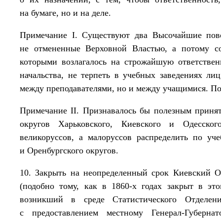
на бумаге, но и на деле.
Примечание I. Существуют два Высочайшие пове
не отмененные Верховной Властью, а потому с
которыми возлагалось на строжайшую ответстве
начальства, не терпеть в учебных заведениях ли
между преподавателями, но и между учащимися. По
Примечание II. Признавалось бы полезным принят
округов Харьковского, Киевского и Одесског
великоруссов, а малоруссов распределить по уче
и Оренбургского округов.
10. Закрыть на неопределенный срок Киевский О
(подобно тому, как в 1860-х годах закрыт в эт
возникший в среде Статистического Отделен
с предоставлением местному Генерал-Губерна