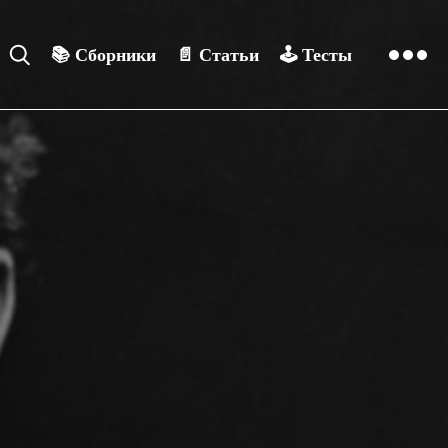
📚
Сборники
📄
Статьи
🕹️
Тесты