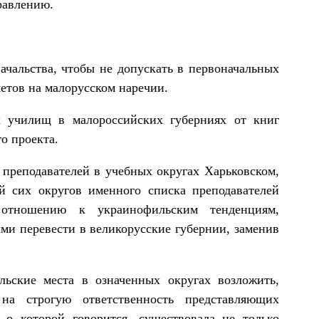
равлению.
начальства, чтобы не допускать в первоначальных
етов на малорусском наречии.
х училищ в малороссийских губерниях от книг
о проекта.
 преподавателей в учебных округах Харьковском,
й сих округов именного списка преподавателей
отношению к украинофильским тенденциям,
и перевести в великорусские губернии, заменив
льские места в означенных округах возложить,
а строгую ответственность представляющих
, о которой говорится, существовала не только