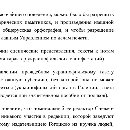
Высочайшего повеления, можно было бы разрешить
орических памятников, и произведения изящной
х общерусская орфография, и чтобы разрешение
 Главным Управлением по делам печати.
чии сценические представления, тексты к нотам
мя характер украинофильских манифестаций).
влении, враждебном украинофильскому, газету
остоянную субсидию, без которой она не может
иться (украинофильский орган в Галиции, газета
здается при значительном пособии от поляков).
основании, что номинальный ее редактор Снежко-
 никакого участия в редакции, которой заведуют
тому издательницею Гогоцкою из кружка людей,