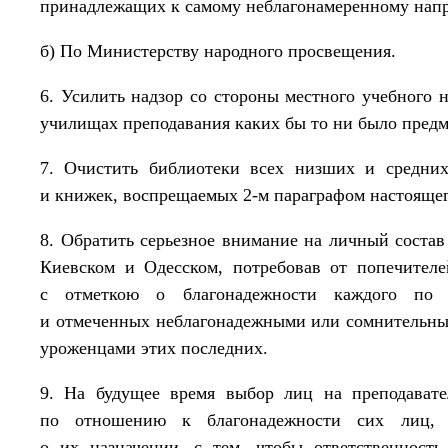
принадлежащих к самому неблагонамеренному нап
б) По Министерству народного просвещения.
6. Усилить надзор со стороны местного учебного 
училищах преподавания каких бы то ни было предм
7. Очистить библиотеки всех низших и средни
и книжек, воспрещаемых 2-м параграфом настоящег
8. Обратить серьезное внимание на личный состав
Киевском и Одесском, потребовав от попечителе
с отметкою о благонадежности каждого по 
и отмеченных неблагонадежными или сомнительным
уроженцами этих последних.
9. На будущее время выбор лиц на преподавате
по отношению к благонадежности сих лиц, н
о их назначении, с тем, чтобы ответственность