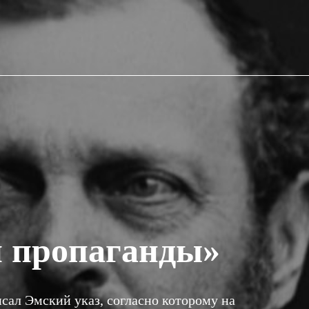
 пропаганды»
исал Эмский указ, согласно которому на