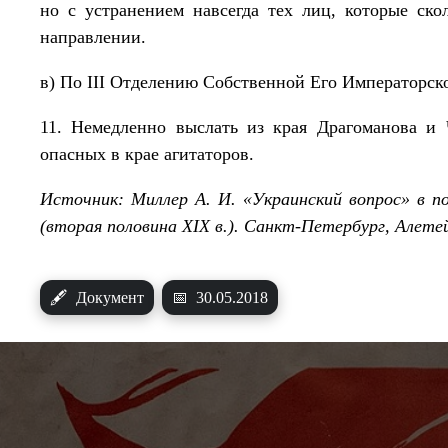
но с устранением навсегда тех лиц, которые ско
направлении.
в) По III Отделению Собственной Его Императорск
11. Немедленно выслать из края Драгоманова и
опасных в крае агитаторов.
Источник: Миллер А. И. «Украинский вопрос» в п
(вторая половина XIX в.). Санкт-Петербург, Алете
🖋
Документ
📅
30.05.2018