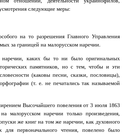
ном отношении, деятельности украинофилов,
 усмотрения следующие меры:
особого на то разрешения Главного Управления
емых за границей на малорусском наречии.
е наречии, каких бы то ни было оригинальных
торических памятников, но с тем, чтобы и эти
словесности (каковы песни, сказки, пословицы),
орфографии (т. е. не печатались так называемой
сширением Высочайшего повеления от 3 июля 1863
 на малорусском наречии только произведения,
пуски же книг на том же наречии, как духовного
х для первоначального чтения, повелено было