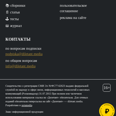
📚 сборники
пользовательское
соглашение
📄 статьи
реклама на сайте
🕹️ тесты
📖 журнал
КОНТАКТЫ
по вопросам подписки
podpiska@diletant.media
по общим вопросам
info@diletant.media
Свидетельство о регистрации СМИ Эл №ФС77-62623 выдано федеральной
16+
службой по надзору в сфере связи, информационных технологий и массовых
коммуникаций (Роскомнадзор) 31.07.2015 При полном или частичном
использовании материалов ссылка на «Дилетант» обязательна. Для сетевых
изданий обязательна гиперссылка на сайт «Дилетант» — diletant.media.
Разработано в
notamedia
Знакс информационной продукции: