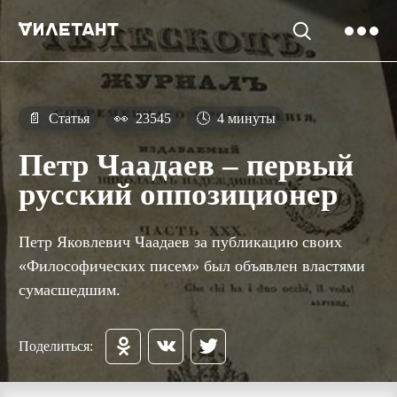
📄
Статья
👀
23545
🕓
4 минуты
Петр Чаадаев – первый
русский оппозиционер
Петр Яковлевич Чаадаев за публикацию своих
«Философических писем» был объявлен властями
сумасшедшим.
Поделиться: