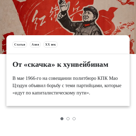
Статьи
Азия
XX век
От «скачка» к хунвейбинам
В мае 1966-го на совещании политбюро КПК Мао
Цзэдун объявил борьбу с теми партийцами, которые
«идут по капиталистическому пути».