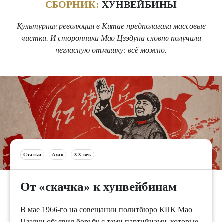
СБОРНИК:
ХУНВЕЙБИНЫ
Культурная революция в Китае предполагала массовые
чистки. И сторонники Мао Цзэдуна словно получили
негласную отмашку: всё можно.
Статьи
Азия
XX век
От «скачка» к хунвейбинам
В мае 1966-го на совещании политбюро КПК Мао
Цзэдун объявил борьбу с теми партийцами, которые