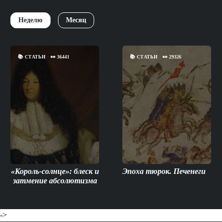
Неделю
Месяц
📚
СТАТЬИ
👀
36441
📚
СТАТЬИ
👀
29326
«Король-солнце»: блеск и
Эпоха тюрок. Печенеги
затмение абсолютизма
->