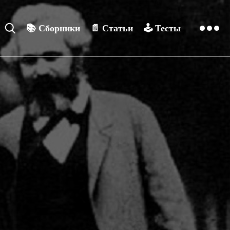
📚
Сборники
📄
Статьи
🕹️
Тесты