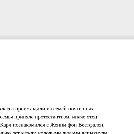
 класса происходили из семей почтенных
 семья приняла протестантизм, иначе отец
е Карл познакомился с Женни фон Вестфален,
колько лет между молодыми людьми вспыхнули