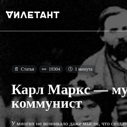
📄
Статья
👀
19304
🕓
1 минута
Карл Маркс — му
коммунист
У многих не возникало даже мысли, что созд