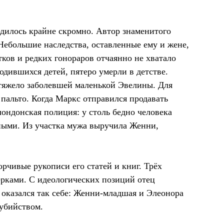
одилось крайне скромно. Автор знаменитого
Небольшие наследства, оставленные ему и жене,
тков и редких гонораров отчаянно не хватало
одившихся детей, пятеро умерли в детстве.
 тяжело заболевшей маленькой Эвелины. Для
пальто. Когда Маркс отправился продавать
лондонская полиция: у столь бедно человека
ными. Из участка мужа выручила Женни,
рчивые рукописи его статей и книг. Трёх
ками. С идеологических позиций отец
 оказался так себе: Женни-младшая и Элеонора
оубийством.