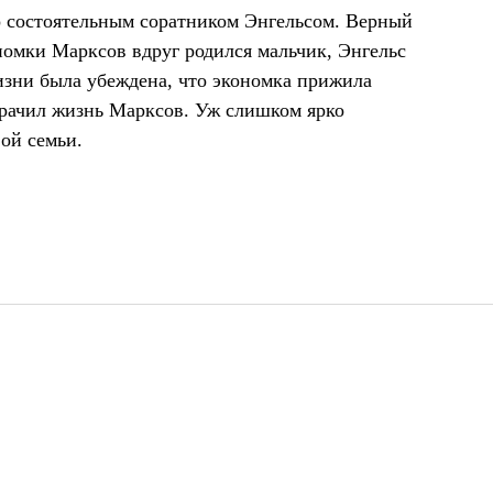
о состоятельным соратником Энгельсом. Верный
ономки Марксов вдруг родился мальчик, Энгельс
изни была убеждена, что экономка прижила
мрачил жизнь Марксов. Уж слишком ярко
ой семьи.