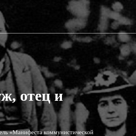
ж, отец и
атель «Манифеста коммунистической