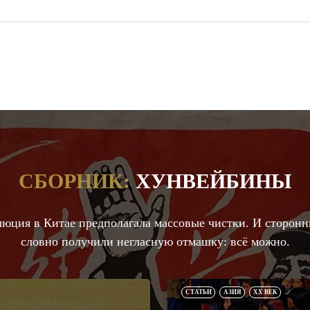
СБОРНИК:
ХУНВЕЙБИНЫ
люция в Китае предполагала массовые чистки. И сторон
словно получили негласную отмашку: всё можно.
СТАТЬИ
АЗИЯ
XX ВЕК