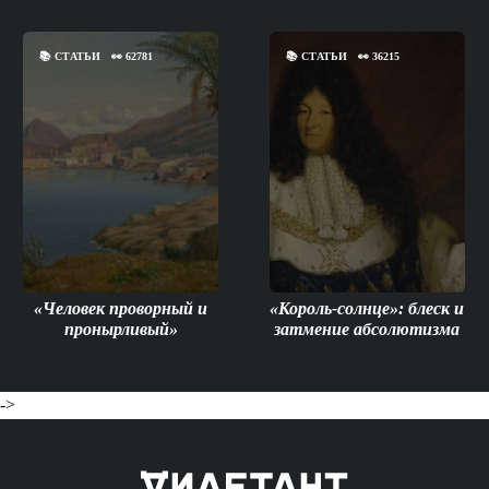
📚
СТАТЬИ
👀
62781
📚
СТАТЬИ
👀
36215
«Человек проворный и
«Король-солнце»: блеск и
пронырливый»
затмение абсолютизма
->