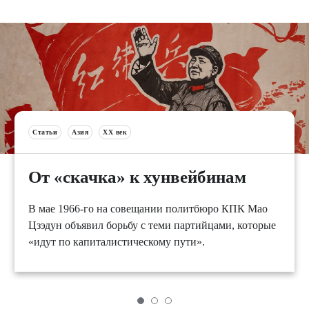
Статьи
Азия
XX век
От «скачка» к хунвейбинам
В мае 1966-го на совещании политбюро КПК Мао
Цзэдун объявил борьбу с теми партийцами, которые
«идут по капиталистическому пути».