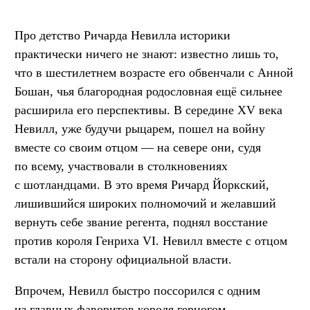
Про детство Ричарда Невилла историки
практически ничего не знают: известно лишь то,
что в шестилетнем возрасте его обвенчали с Анной
Бошан, чья благородная родословная ещё сильнее
расширила его перспективы. В середине XV века
Невилл, уже будучи рыцарем, пошел на войну
вместе со своим отцом — на севере они, судя
по всему, участвовали в столкновениях
с шотландцами. В это время Ричард Йоркский,
лишившийся широких полномочий и желавший
вернуть себе звание регента, поднял восстание
против короля Генриха VI. Невилл вместе с отцом
встали на сторону официальной власти.
Впрочем, Невилл быстро поссорился с одним
из главных фаворитов короля герцогом