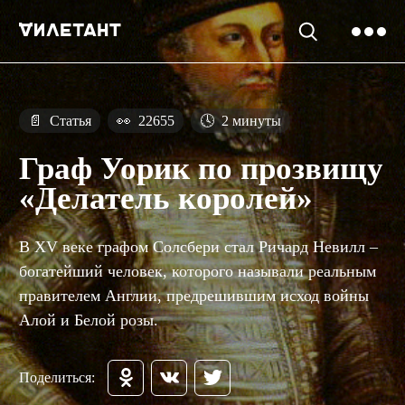
📄
Статья
👀
22655
🕓
2 минуты
Граф Уорик по прозвищу
«Делатель королей»
В XV веке графом Солсбери стал Ричард Невилл –
богатейший человек, которого называли реальным
правителем Англии, предрешившим исход войны
Алой и Белой розы.
Поделиться: