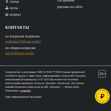
соглашение
📄 статьи
реклама на сайте
🕹️ тесты
📖 журнал
КОНТАКТЫ
по вопросам подписки
podpiska@diletant.media
по общим вопросам
info@diletant.media
Свидетельство о регистрации СМИ Эл №ФС77-62623 выдано федеральной
16+
службой по надзору в сфере связи, информационных технологий и массовых
коммуникаций (Роскомнадзор) 31.07.2015 При полном или частичном
использовании материалов ссылка на «Дилетант» обязательна. Для сетевых
изданий обязательна гиперссылка на сайт «Дилетант» — diletant.media.
Разработано в
notamedia
Знакс информационной продукции: