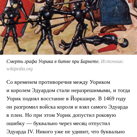
Смерть графа Уорика в битве при Барнете.
Источник:
wikipedia.org
Со временем противоречия между Уориком
и королем Эдуардом стали неразрешимыми, и тогда
Уорик поднял восстание в Йоркшире. В 1469 году
он разгромил войска короля и взял самого Эдуарда
в плен. Но при этом Уорик допустил роковую
ошибку — буквально через месяц отпустил
Эдуарда IV. Никого уже не удивит, что буквально