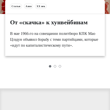
Статьи
Азия
XX век
От «скачка» к хунвейбинам
В мае 1966-го на совещании политбюро КПК Мао
Цзэдун объявил борьбу с теми партийцами, которые
«идут по капиталистическому пути».