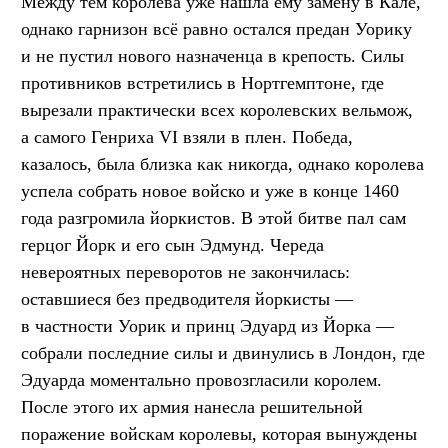
Между тем королева уже нашла ему замену в Кале,
однако гарнизон всё равно остался предан Уорику
и не пустил нового назначенца в крепость. Силы
противников встретились в Нортгемптоне, где
вырезали практически всех королевских вельмож,
а самого Генриха VI взяли в плен. Победа,
казалось, была близка как никогда, однако королева
успела собрать новое войско и уже в конце 1460
года разгромила йоркистов. В этой битве пал сам
герцог Йорк и его сын Эдмунд. Череда
невероятных переворотов не закончилась:
оставшиеся без предводителя йоркисты —
в частности Уорик и принц Эдуард из Йорка —
собрали последние силы и двинулись в Лондон, где
Эдуарда моментально провозгласили королем.
После этого их армия нанесла решительной
поражение войскам королевы, которая вынуждены