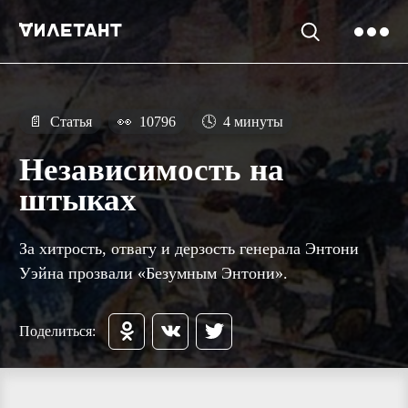
📄
Статья
👀
10796
🕓
4 минуты
Независимость на
штыках
За хитрость, отвагу и дерзость генерала Энтони
Уэйна прозвали «Безумным Энтони».
Поделиться: