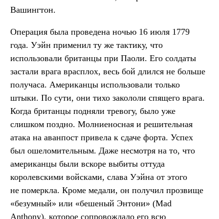
Вашингтон.
Операция была проведена ночью 16 июля 1779
года. Уэйн применил ту же тактику, что
использовали британцы при Паоли. Его солдаты
застали врага врасплох, весь бой длился не больше
получаса. Американцы использовали только
штыки. По сути, они тихо закололи спящего врага.
Когда британцы подняли тревогу, было уже
слишком поздно. Молниеносная и решительная
атака на аванпост привела к сдаче форта. Успех
был ошеломительным. Даже несмотря на то, что
американцы были вскоре выбиты оттуда
королевскими войсками, слава Уэйна от этого
не померкла. Кроме медали, он получил прозвище
«безумный» или «бешеный Энтони» (Mad
Anthony), которое сопровождало его всю