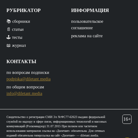
РУБРИКАТОР
ИНФОРМАЦИЯ
📚 сборники
пользовательское
соглашение
📄 статьи
реклама на сайте
🕹️ тесты
📖 журнал
КОНТАКТЫ
по вопросам подписки
podpiska@diletant.media
по общим вопросам
info@diletant.media
Свидетельство о регистрации СМИ Эл №ФС77-62623 выдано федеральной
16+
службой по надзору в сфере связи, информационных технологий и массовых
коммуникаций (Роскомнадзор) 31.07.2015 При полном или частичном
использовании материалов ссылка на «Дилетант» обязательна. Для сетевых
изданий обязательна гиперссылка на сайт «Дилетант» — diletant.media.