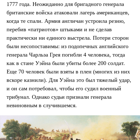
1777 года. Неожиданно для бригадного генерала
британские войска атаковали лагерь американцев,
когда те спали. Армия англичан устроила резню,
перебив «патриотов» штыками и не сделав
практически ни единого выстрела. Потери сторон
были несопоставимы: из подопечных английского
генерала Чарльза Грея погибли 4 человека, тогда
как в стане Уэйна были убиты более 200 солдат.
Еще 70 человек были взяты в плен (многих из них
вскоре казнили). Для Уэйна это был тяжелый удар,
и он сам потребовал, чтобы его судил военный
трибунал. Однако судьи признали генерала
невиновным в случившемся.