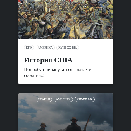
ЕГЭ
АМЕРИКА
XVIII-XX ВВ.
История США
Попробуй не запутаться в датах и
событиях!
СТАТЬИ
АМЕРИКА
XIX-XX ВВ.