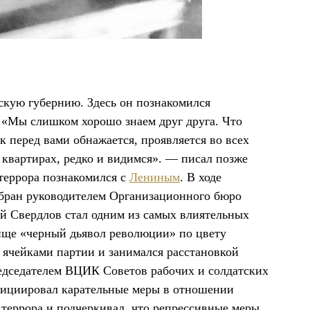
скую губернию. Здесь он познакомился
 «Мы слишком хорошо знаем друг друга. Что
к перед вами обнажается, проявляется во всех
квартирах, редко и видимся». — писал позже
террора познакомился с
Лениным
. В ходе
бран руководителем Организационного бюро
ий Свердлов стал одним из самых влиятельных
ище «черный дьявол революции» по цвету
ячейками партии и занимался расстановкой
едседателем ВЦИК Советов рабочих и солдатских
инициировал карательные меры в отношении
о террора и подчеркивал, что репрессивные меры