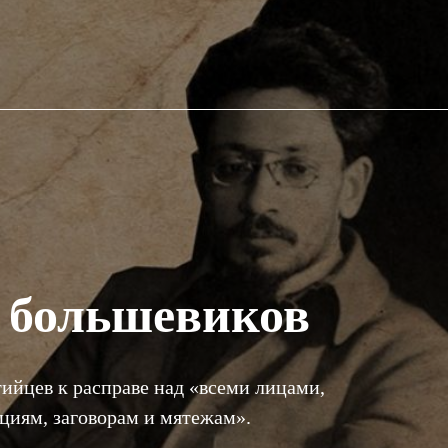
 большевиков
ийцев к расправе над «всеми лицами,
циям, заговорам и мятежам».