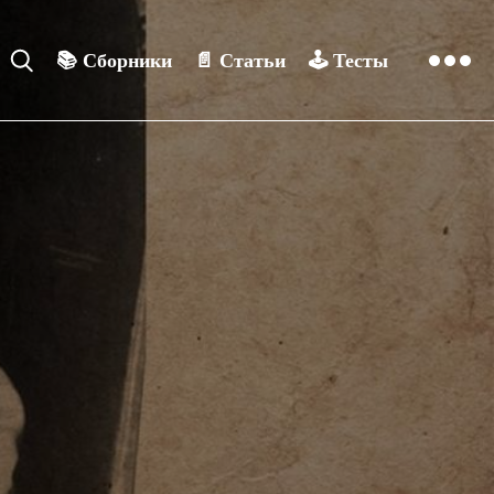
📚
Сборники
📄
Статьи
🕹️
Тесты