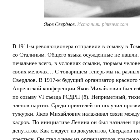
Яков Свердлов.
Источник: pinterest.com
В 1911-м революционера отправили в ссылку в Том
со Сталиным. Общего языка осужденные не нашли.
печальнее всего, в условиях ссылки, тюрьмы челове
своих мелочах… С товарищем теперь мы на разных 
Свердлов. В 1917-м будущий организатор красного 
Апрельской конференции Яков Михайлович был из
по созыву VI съезда РСДРП (б). Неприметный, тих
членов партии. Среди приятелей он получил прозв
тужурки. Яков Михайлович налаживал связи между 
кадров. По инициативе Ленина он был назначен пр
депутатов. Как следует из документов, Свердлов 
крестьян. Он стал одним из организаторов красног