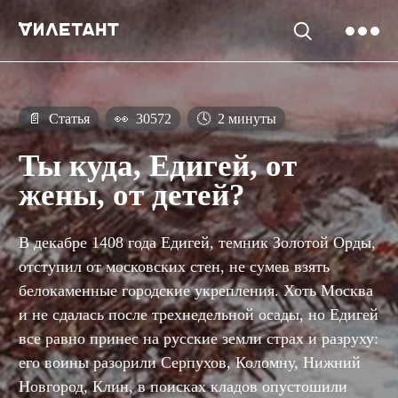
📄
Статья
👀
30572
🕓
2 минуты
Ты куда, Едигей, от
жены, от детей?
В декабре 1408 года Едигей, темник Золотой Орды,
отступил от московских стен, не сумев взять
белокаменные городские укрепления. Хоть Москва
и не сдалась после трехнедельной осады, но Едигей
все равно принес на русские земли страх и разруху:
его воины разорили Серпухов, Коломну, Нижний
Новгород, Клин, в поисках кладов опустошили