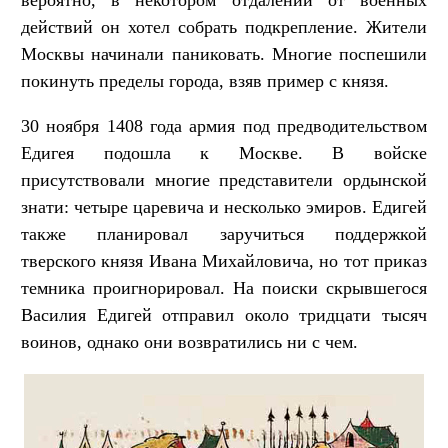
вероятно, в некотором отдалении от военных
действий он хотел собрать подкрепление. Жители
Москвы начинали паниковать. Многие поспешили
покинуть пределы города, взяв пример с князя.
30 ноября 1408 года армия под предводительством
Едигея подошла к Москве. В войске
присутствовали многие представители ордынской
знати: четыре царевича и несколько эмиров. Едигей
также планировал заручиться поддержкой
тверского князя Ивана Михайловича, но тот приказ
темника проигнорировал. На поиски скрывшегося
Василия Едигей отправил около тридцати тысяч
воинов, однако они возвратились ни с чем.