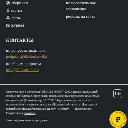
📚 сборники
пользовательское
соглашение
📄 статьи
реклама на сайте
🕹️ тесты
📖 журнал
КОНТАКТЫ
по вопросам подписки
podpiska@diletant.media
по общим вопросам
info@diletant.media
Свидетельство о регистрации СМИ Эл №ФС77-62623 выдано федеральной
16+
службой по надзору в сфере связи, информационных технологий и массовых
коммуникаций (Роскомнадзор) 31.07.2015 При полном или частичном
использовании материалов ссылка на «Дилетант» обязательна. Для сетевых
изданий обязательна гиперссылка на сайт «Дилетант» — diletant.media.
Разработано в
notamedia
Знакс информационной продукции: