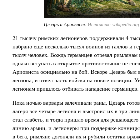
Цезарь и Ариовист.
Источник: wikipedia.org
21 тысячу римских легионеров поддерживали 4 тыс
набрано еще несколько тысяч воинов из галлов и ге
тысяч человек. Вождь германцев отрезал римлянам 
однако вступать в открытое противостояние не спе
Ариовиста официально на бой. Вскоре Цезарь был в
легиона, и отвел часть войска на новые позиции. У
легионам пришлось отбивать нападение германцев.
Пока ночью варвары залечивали раны, Цезарь готов
лагеря все четыре легиона и выстроил их в три лин
стал слабеть, и тогда пришло время для решающего
линию армии, и легионеры при поддержке конницы
в бега, римляне догоняли их и рубили остатки враж