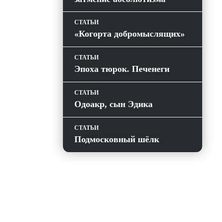
СТАТЬИ
«Когорта добромыслящих»
СТАТЬИ
Эпоха тюрок. Печенеги
СТАТЬИ
Одоакр, сын Эдика
СТАТЬИ
Подмосковный шёлк