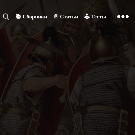
📚
Сборники
📄
Статьи
🕹️
Тесты