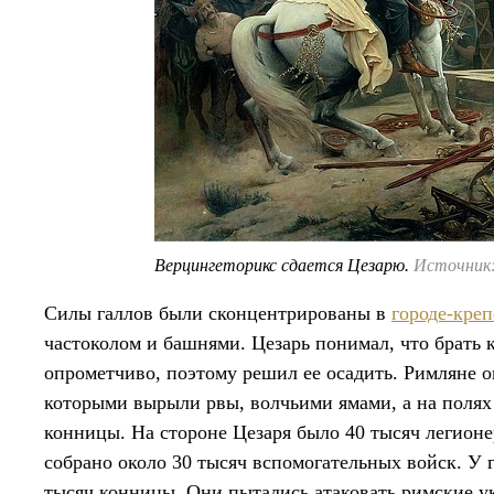
Верцингеторикс сдается Цезарю.
Источник: 
Силы галлов были сконцентрированы в
городе-кре
частоколом и башнями. Цезарь понимал, что брать 
опрометчиво, поэтому решил ее осадить. Римляне 
которыми вырыли рвы, волчьими ямами, а на поля
конницы. На стороне Цезаря было 40 тысяч легионе
собрано около 30 тысяч вспомогательных войск. У г
тысяч конницы. Они пытались атаковать римские у