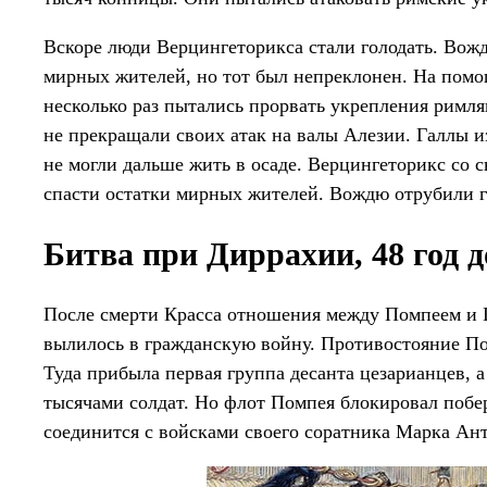
Вскоре люди Верцингеторикса стали голодать. Вожд
мирных жителей, но тот был непреклонен. На помо
несколько раз пытались прорвать укрепления римля
не прекращали своих атак на валы Алезии. Галлы из
не могли дальше жить в осаде. Верцингеторикс со 
спасти остатки мирных жителей. Вождю отрубили го
Битва при Диррахии, 48 год до
После смерти Красса отношения между Помпеем и Ц
вылилось в гражданскую войну. Противостояние Пом
Туда прибыла первая группа десанта цезарианцев, а
тысячами солдат. Но флот Помпея блокировал побер
соединится с войсками своего соратника Марка Ан