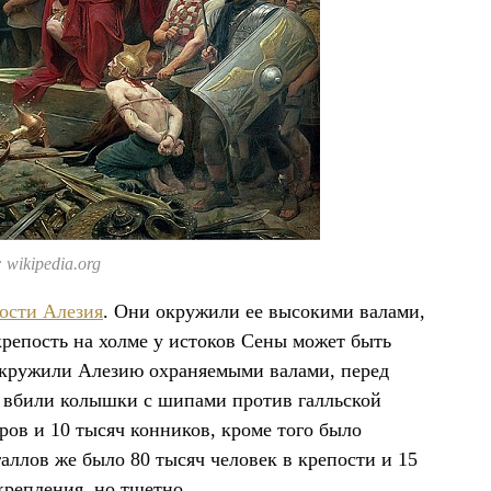
wikipedia.org
пости Алезия
. Они окружили ее высокими валами,
крепость на холме у истоков Сены может быть
окружили Алезию охраняемыми валами, перед
х вбили колышки с шипами против галльской
ров и 10 тысяч конников, кроме того было
аллов же было 80 тысяч человек в крепости и 15
крепления, но тщетно.