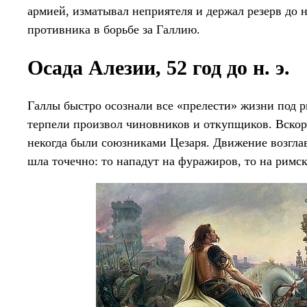
армией, изматывал неприятеля и держал резерв до 
противника в борьбе за Галлию.
Осада Алезии, 52 год до н. э.
Галлы быстро осознали все «прелести» жизни под 
терпели произвол чиновников и откупщиков. Вскоре
некогда были союзниками Цезаря. Движение возгла
шла точечно: то нападут на фуражиров, то на римс