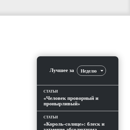
Лучшее за
Неделю
СТАТЬИ
«Человек проворный и
пронырливый»
СТАТЬИ
«Король-солнце»: блеск и
затмение абсолютизма