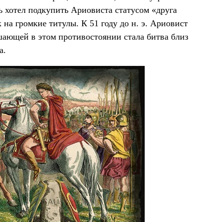
рь хотел подкупить Ариовиста статусом «друга
 на громкие титулы. К 51 году до н. э. Ариовист
ающей в этом противостоянии стала битва близ
а.