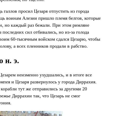
ь галлов просил Цезаря отпустить из города
щь воинам Алезии пришло племя белгов, которые
н, но каждый раз бежали. При этом римляне
 последних сил отбивались, но из-за голода
своим 60-тысячным войском сдался Цезарю, чтобы
лову, а всех пленников продали в рабство.
 н. э.
езарем неизменно ухудшались, и в итоге все
пея и Цезаря развернулось у города Диррахия.
 корабли тут же отправились за другими 20
ежье Диррахии так, что Цезарь не смог
тония.