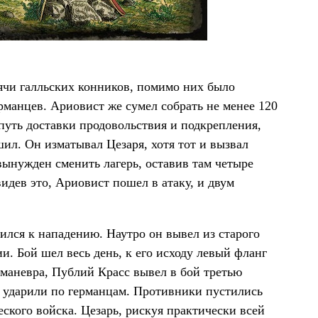
ячи галльских конников, помимо них было
рманцев. Ариовист же сумел собрать не менее 120
путь доставки продовольствия и подкрепления,
шил. Он изматывал Цезаря, хотя тот и вызвал
ынужден сменить лагерь, оставив там четыре
видев это, Ариовист пошел в атаку, и двум
ился к нападению. Наутро он вывел из старого
ии. Бой шел весь день, к его исходу левый фланг
 маневра, Публий Красс вывел в бой третью
 ударили по германцам. Противники пустились
еского войска. Цезарь, рискуя практически всей