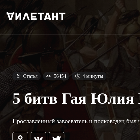
📄
Статья
👀
56454
🕓
4 минуты
5 битв Гая Юлия
Прославленный завоеватель и полководец был 