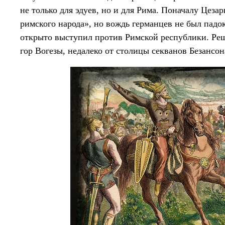
не только для эдуев, но и для Рима. Поначалу Цеза
римского народа», но вождь германцев не был падок
открыто выступил против Римской республики. Реш
гор Вогезы, недалеко от столицы секванов Безансон