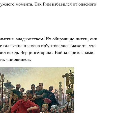
нужного момента. Так Рим избавился от опасного
римским владычеством. Их обирали до нитки, они
 галльские племена взбунтовались, даже те, что
вил вождь Верцингеторикс. Война с римлянами
ких чиновников.