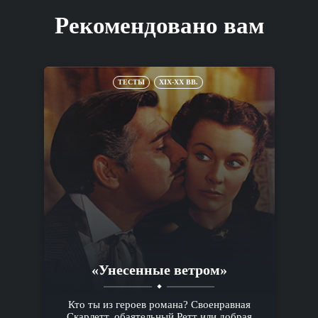
Рекомендовано вам
ТЕСТЫ
XIX-XX ВВ.
«Унесенные ветром»
Кто ты из героев романа? Своенравная
Скарлетт, обаятельный Ретт или добрая