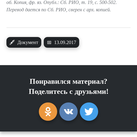
об. Копия, фр. яз. Опубл.: Сб. РИО, т. 19, с. 500-502.
Перевод дается по Сб. РИО, сверен с арх. копией.
🖋
Документ
📅
13.09.2017
Понравился материал?
Поделитесь с друзьями!