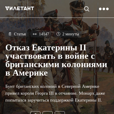
📄
Статья
👀
14147
🕓
2 минуты
Отказ Екатерины II
участвовать в войне с
британскими колониями
в Америке
Бунт британских колоний в Северной Америке
привел короля Георга III в отчаяние. Монарх даже
попытался заручиться поддержкой Екатерины II.