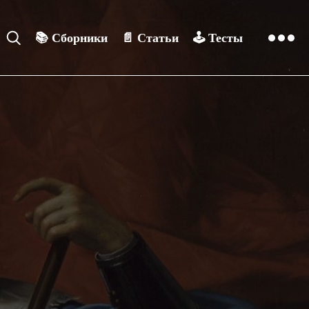
📚
Сборники
📄
Статьи
🕹️
Тесты