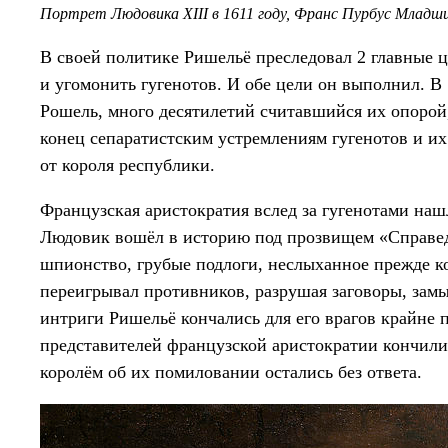
Портрет Людовика XIII в 1611 году, Франс Пурбус Младш
В своей политике Ришельё преследовал 2 главные ц
и угомонить гугенотов. И обе цели он выполнил. В 1
Рошель, много десятилетий считавшийся их опорой
конец сепаратистским устремлениям гугенотов и их
от короля республики.
Французская аристократия вслед за гугенотами наш
Людовик вошёл в историю под прозвищем «Справед
шпионство, грубые подлоги, неслыханное прежде ко
переигрывал противников, разрушая заговоры, зам
интриги Ришельё кончались для его врагов крайне
представителей французской аристократии кончили 
королём об их помиловании остались без ответа.