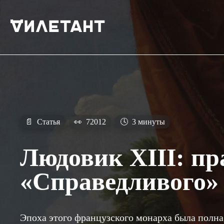
📄
Статья
👀
72012
🕓
3 минуты
Людовик XIII: пр
«Справедливого»
Эпоха этого французского монарха была полна 