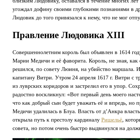
близким Людовику, оставался в течение многих лет
угождал дофину своими глубокими познаниями в др
Людовик до того привязался к нему, что не мог отпу
Правление Людовика XIII
Совершеннолетним король был объявлен в 1614 году,
Марии Медичи и её фаворита. Король, не зная, как
решился, по совету Люиня, на убийство маршала. 
капитану Витри. Утром 24 апреля 1617 г. Витри с 
из луврских коридоров и застрелил его в упор. Сох
радостно воскликнул: «Вот первый день моего наст
что как добрый сын будет уважать её и впредь, но 
Медичи удалилась в Блуа. Власть от д’Анкра власт
открыла путь к престолу кардиналу
Ришельё
, кото
совета, но потом очень быстро выдвинулся на долж