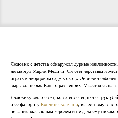
Людовик с детства обнаружил дурные наклонности, 
ни матери Марии Медичи. Он был чёрствым и жест
играть в дворцовом саду в охоту. Он ловил бабочек
вырывал перья. Как-то раз Генрих IV застал сына з
Людовику было 8 лет, когда его отец пал от рук у
и её фавориту
Кончино Кончини
, известному в ис
не занималась юным королём и не дала ему никаког