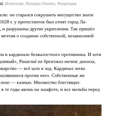
ий.
Источник: Палаццо Питти, Флоренция
ели: он старался сокрушить могущество знати
628 г. у протестантов был отнят город Ла-
, и разрушены другие укрепления. Так пришёл
 мечтам о создании собственной, независимой
ла в кардинале безжалостного противника. И хотя
ливый», Ришельё не брезговал ничем: доносы,
варство — всё шло в ход. Кардинал легко
ышлявшиеся против него. Собственные же
 плохо — казнью. Множество блестящих
в те годы жизнь на эшафоте, и все мольбы перед