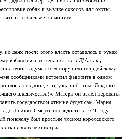
 его дядька Альберт де Люинь. Он особенно
ессировке собак и выучке соколов для охоты.
стить от себя даже на минуту.
 но даже после этого власть оставалась в руках
 ему избавиться от ненавистного Д’Анкра,
Исполнение задуманного поручили гвардейскому
тремя сообщниками встретил фаворита в одном
ранилось предание, что, узнав об этом, Людовик
оящего владычества!». Матери он велел передать,
править государством отныне будет сам. Мария
ь к де Люиню. Смерть последнего в 1621 году
рый поначалу был простым членом королевского
ность первого министра.