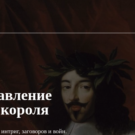
авление
 короля
интриг, заговоров и войн.