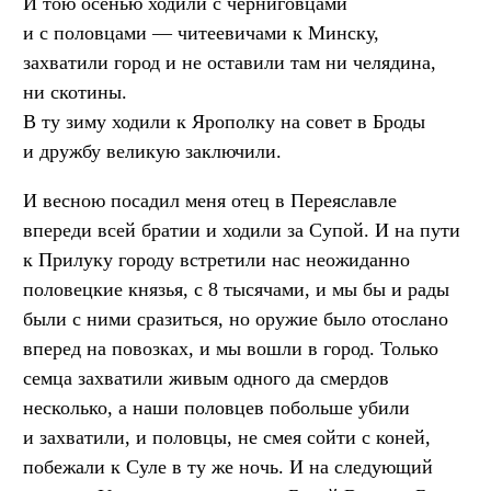
И тою осенью ходили с черниговцами
и с половцами — читеевичами к Минску,
захватили город и не оставили там ни челядина,
ни скотины.
В ту зиму ходили к Ярополку на совет в Броды
и дружбу великую заключили.
И весною посадил меня отец в Переяславле
впереди всей братии и ходили за Супой. И на пути
к Прилуку городу встретили нас неожиданно
половецкие князья, с 8 тысячами, и мы бы и рады
были с ними сразиться, но оружие было отослано
вперед на повозках, и мы вошли в город. Только
семца захватили живым одного да смердов
несколько, а наши половцев побольше убили
и захватили, и половцы, не смея сойти с коней,
побежали к Суле в ту же ночь. И на следующий