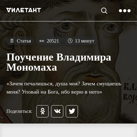
📄
Статья
👀
20521
🕓
13 минут
Поучение Владимира
Мономаха
«Зачем печалишься, душа моя? Зачем смущаешь
меня? Уповай на Бога, ибо верю в него»
Поделиться: