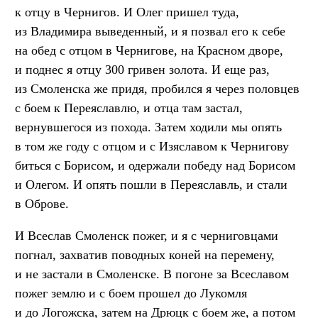
к отцу в Чернигов. И Олег пришел туда,
из Владимира выведенный, и я позвал его к себе
на обед с отцом в Чернигове, на Красном дворе,
и поднес я отцу 300 гривен золота. И еще раз,
из Смоленска же придя, пробился я через половцев
с боем к Переяславлю, и отца там застал,
вернувшегося из похода. Затем ходили мы опять
в том же году с отцом и с Изяславом к Чернигову
биться с Борисом, и одержали победу над Борисом
и Олегом. И опять пошли в Переяславль, и стали
в Оброве.
И Всеслав Смоленск пожег, и я с черниговцами
погнал, захватив поводных коней на перемену,
и не застали в Смоленске. В погоне за Всеславом
пожег землю и с боем прошел до Лукомля
и до Логожска, затем на Дрюцк с боем же, а потом