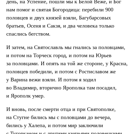
день, на Успение, пошли мы к Белой Веже, и Бог
нам помог и святая Богородица: перебили 900
половцев и двух князей взяли, Багубарсовых
братьев, Осеня и Сакзя, и два человека только
спаслись бегством.
И затем, на Святославль мы гнались за половцами,
и потом на Торческ город, и потом на Юрьев
за половцами. И опять на той же стороне, у Красна,
половцев победили, и потом с Ростиславом же
у Варина вежи взяли. И потом я ходил
во Владимир, вторично Ярополка там посадил,
и Ярополк умер.
И вновь, после смерти отца и при Святополке,
на Стугне бились мы с половцами до вечера,
бились у Халепа, и потом мир заключили
с Тугорканом и с другими князьями половецкими,