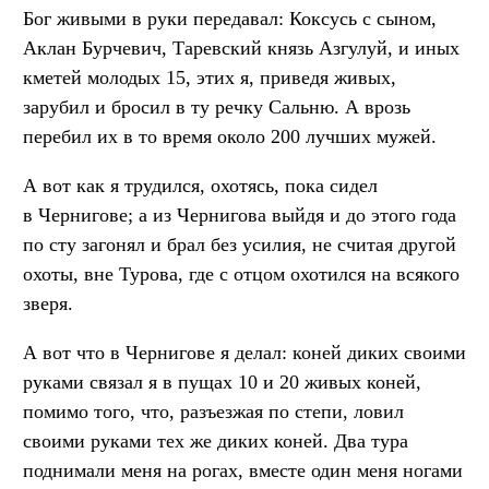
Бог живыми в руки передавал: Коксусь с сыном,
Аклан Бурчевич, Таревский князь Азгулуй, и иных
кметей молодых 15, этих я, приведя живых,
зарубил и бросил в ту речку Сальню. А врозь
перебил их в то время около 200 лучших мужей.
А вот как я трудился, охотясь, пока сидел
в Чернигове; а из Чернигова выйдя и до этого года
по сту загонял и брал без усилия, не считая другой
охоты, вне Турова, где с отцом охотился на всякого
зверя.
А вот что в Чернигове я делал: коней диких своими
руками связал я в пущах 10 и 20 живых коней,
помимо того, что, разъезжая по степи, ловил
своими руками тех же диких коней. Два тура
поднимали меня на рогах, вместе один меня ногами