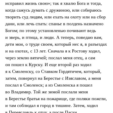
исправил жизнь свою»; так я хвалю Бога и тогда,
когда сажусь думать с дружиною, или собираюсь
творить суд людям, или ехать на охоту или на сбор
дани, или лечь спать: спанье в полдень назначено
Богом; по этому установленью почивают ведь
и зверь, и птица, и люди. А теперь, поведаю вам,
дети мои, о труде своем, который нес я, в разъездах
и на охотах, с 13 лет. Сначала я к Ростову ходил,
через землю вятичей; послал меня отец, а сам
он пошел к Курску. И еще второй раз ходил
я к Смоленску, со Ставком Гордятичем, который,
затем, повернул на Берестье с Изяславом, а меня
послал в Смоленск; а из Смоленска я пошел
во Владимир. Той же зимой послали меня
в Берестье братья на пожарище, где поляки пожгли,
и там соблюдал я город в тишине. Затем, ходил
в Переяславль к отцу, а после Пасхи