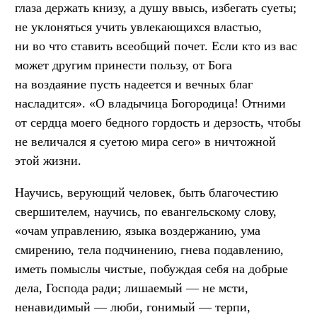
глаза держать книзу, а душу ввысь, избегать суеты;
не уклоняться учить увлекающихся властью,
ни во что ставить всеобщий почет. Если кто из вас
может другим принести пользу, от Бога
на воздаяние пусть надеется и вечных благ
насладится». «О владычица Богородица! Отними
от сердца моего бедного гордость и дерзость, чтобы
не величался я суетою мира сего» в ничтожной
этой жизни.
Научись, верующий человек, быть благочестию
свершителем, научись, по евангельскому слову,
«очам управлению, языка воздержанию, ума
смирению, тела подчинению, гнева подавлению,
иметь помыслы чистые, побуждая себя на добрые
дела, Господа ради; лишаемый — не мсти,
ненавидимый — люби, гонимый — терпи,