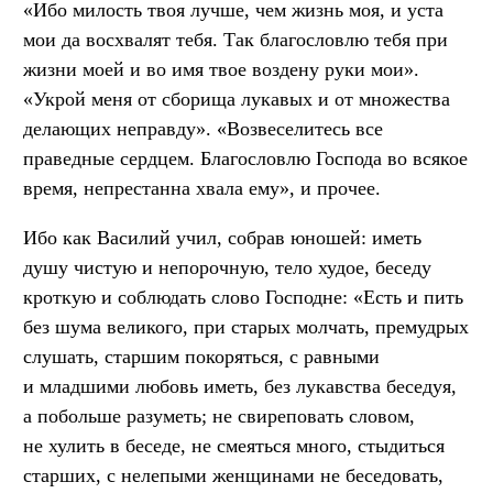
«Ибо милость твоя лучше, чем жизнь моя, и уста
мои да восхвалят тебя. Так благословлю тебя при
жизни моей и во имя твое воздену руки мои».
«Укрой меня от сборища лукавых и от множества
делающих неправду». «Возвеселитесь все
праведные сердцем. Благословлю Господа во всякое
время, непрестанна хвала ему», и прочее.
Ибо как Василий учил, собрав юношей: иметь
душу чистую и непорочную, тело худое, беседу
кроткую и соблюдать слово Господне: «Есть и пить
без шума великого, при старых молчать, премудрых
слушать, старшим покоряться, с равными
и младшими любовь иметь, без лукавства беседуя,
а побольше разуметь; не свиреповать словом,
не хулить в беседе, не смеяться много, стыдиться
старших, с нелепыми женщинами не беседовать,