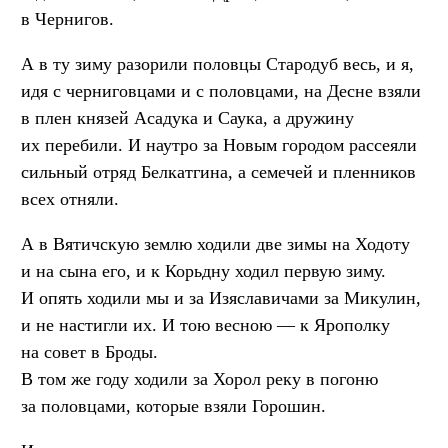
в Чернигов.
А в ту зиму разорили половцы Стародуб весь, и я,
идя с черниговцами и с половцами, на Десне взяли
в плен князей Асадука и Саука, а дружину
их перебили. И наутро за Новым городом рассеяли
сильный отряд Белкатгина, а семечей и пленников
всех отняли.
А в Вятичскую землю ходили две зимы на Ходоту
и на сына его, и к Корьдну ходил первую зиму.
И опять ходили мы и за Изяславичами за Микулин,
и не настигли их. И тою весною — к Ярополку
на совет в Броды.
В том же году ходили за Хорол реку в погоню
за половцами, которые взяли Горошин.