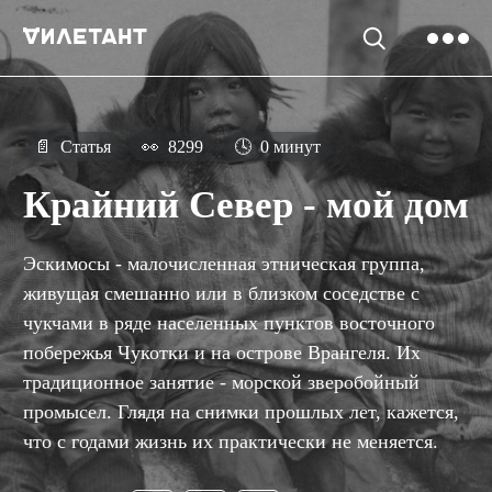
📄
Статья
👀
8299
🕓
0 минут
Крайний Север - мой дом
Эскимосы - малочисленная этническая группа,
живущая смешанно или в близком соседстве с
чукчами в ряде населенных пунктов восточного
побережья Чукотки и на острове Врангеля. Их
традиционное занятие - морской зверобойный
промысел. Глядя на снимки прошлых лет, кажется,
что с годами жизнь их практически не меняется.