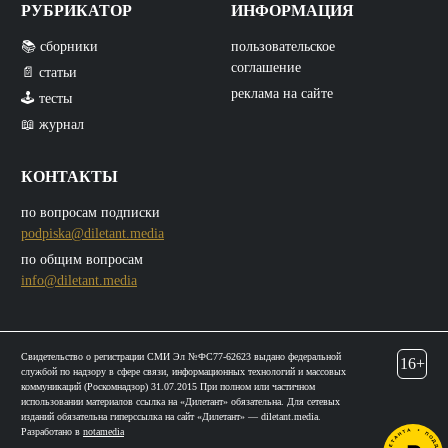
РУБРИКАТОР
ИНФОРМАЦИЯ
📚 сборники
пользовательское
соглашение
📄 статьи
реклама на сайте
🕹️ тесты
📖 журнал
КОНТАКТЫ
по вопросам подписки
podpiska@diletant.media
по общим вопросам
info@diletant.media
Свидетельство о регистрации СМИ Эл №ФС77-62623 выдано федеральной
16+
службой по надзору в сфере связи, информационных технологий и массовых
коммуникаций (Роскомнадзор) 31.07.2015 При полном или частичном
использовании материалов ссылка на «Дилетант» обязательна. Для сетевых
изданий обязательна гиперссылка на сайт «Дилетант» — diletant.media.
Разработано в
notamedia