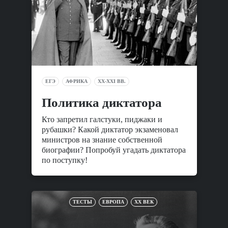
ЕГЭ
АФРИКА
XX-XXI ВВ.
Политика диктатора
Кто запретил галстуки, пиджаки и
рубашки? Какой диктатор экзаменовал
министров на знание собственной
биографии? Попробуй угадать диктатора
по поступку!
ТЕСТЫ
ЕВРОПА
XX ВЕК