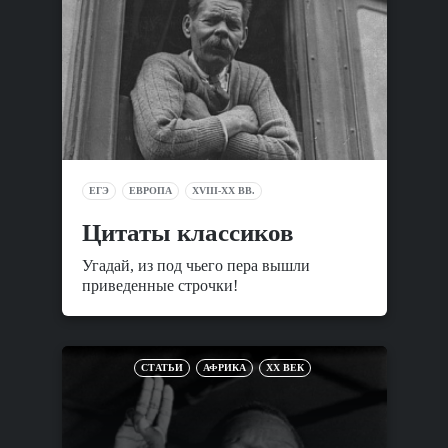
ЕГЭ
ЕВРОПА
XVIII-XX ВВ.
Цитаты классиков
Угадай, из под чьего пера вышли
приведенные строчки!
СТАТЬИ
АФРИКА
XX ВЕК