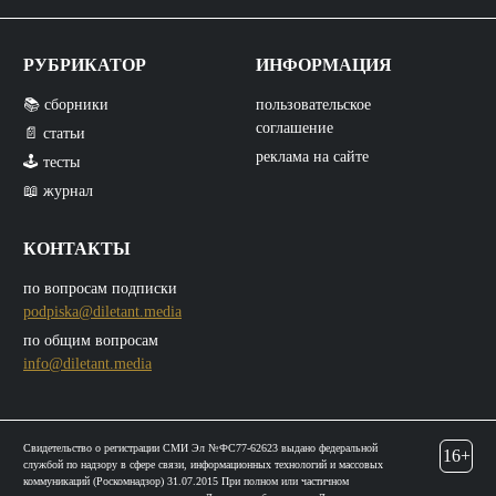
РУБРИКАТОР
ИНФОРМАЦИЯ
📚 сборники
пользовательское
соглашение
📄 статьи
реклама на сайте
🕹️ тесты
📖 журнал
КОНТАКТЫ
по вопросам подписки
podpiska@diletant.media
по общим вопросам
info@diletant.media
Свидетельство о регистрации СМИ Эл №ФС77-62623 выдано федеральной
16+
службой по надзору в сфере связи, информационных технологий и массовых
коммуникаций (Роскомнадзор) 31.07.2015 При полном или частичном