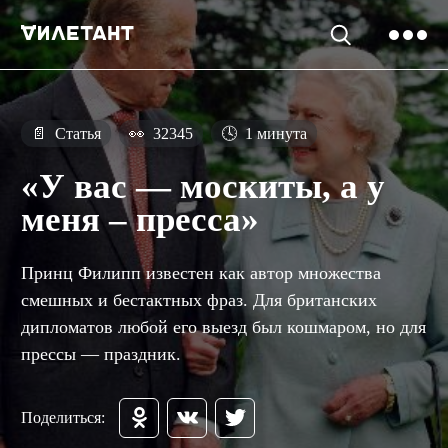
📄
Статья
👀
32345
🕓
1 минута
«У вас — москиты, а у
меня – пресса»
Принц Филипп известен как автор множества
смешных и бестактных фраз. Для британских
дипломатов любой его выезд был кошмаром, но для
прессы — праздник.
Поделиться: