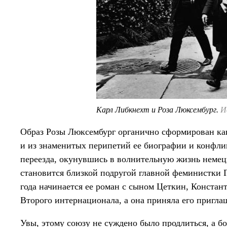
Карл Либкнехт и Роза Люксембург.
И
Образ Розы Люксембург органично сформирован как 
и из знаменитых перипетий ее биографии и конфлик
переезда, окунувшись в волнительную жизнь неме
становится близкой подругой главной феминистки Г
года начинается ее роман с сыном Цеткин, Констан
Второго интернационала, а она приняла его пригла
Увы, этому союзу не суждено было продлиться, а бо