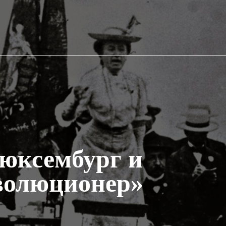
Люксембург и
волюционер»