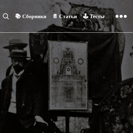
📚
Сборники
📄
Статьи
🕹️
Тесты