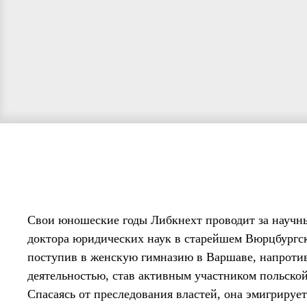
Свои юношеские годы Либкнехт проводит за научны
доктора юридических наук в старейшем Вюрцбургск
поступив в женскую гимназию в Варшаве, напротив
деятельностью, став активным участником польско
Спасаясь от преследования властей, она эмигриру