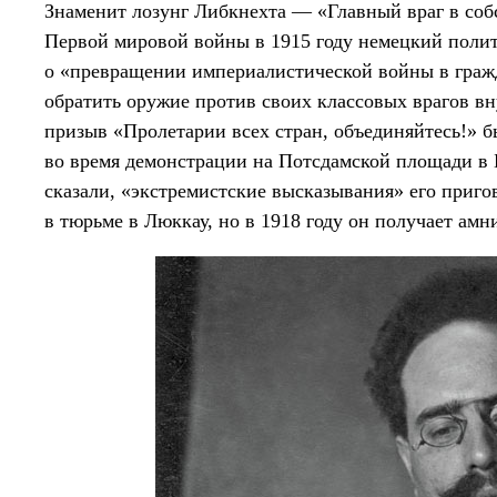
Знаменит лозунг Либкнехта — «Главный враг в собс
Первой мировой войны в 1915 году немецкий полит
о «превращении империалистической войны в граж
обратить оружие против своих классовых врагов в
призыв «Пролетарии всех стран, объединяйтесь!» б
во время демонстрации на Потсдамской площади в Б
сказали, «экстремистские высказывания» его приго
в тюрьме в Люккау, но в 1918 году он получает амн