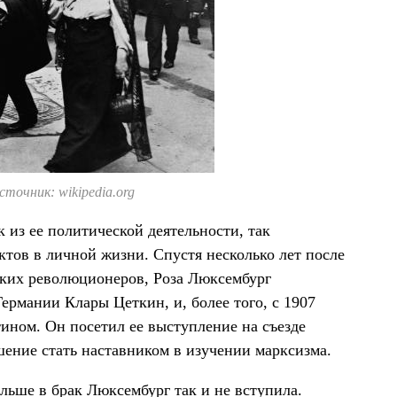
сточник: wikipedia.org
из ее политической деятельности, так
тов в личной жизни. Спустя несколько лет после
цких революционеров, Роза Люксембург
ермании Клары Цеткин, и, более того, с 1907
тином. Он посетил ее выступление на съезде
шение стать наставником в изучении марксизма.
льше в брак Люксембург так и не вступила.