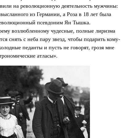
новили на революционную деятельность мужчины:
высланного из Германии, а Роза в 18 лет была
 революционный псевдоним Ян Тышка.
воему возлюбленному чудесные, полные лиризма
ся снять с неба пару звезд, чтобы подарить кому-
холодные педанты и пусть не говорят, грозя мне
трономические атласы».