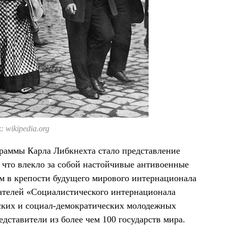
 wikipedia.org
аммы Карла Либкнехта стало представление
 что влекло за собой настойчивые антивоенные
м в крепости будущего мирового интернационала
вателей «Социалистического интернационала
ских и социал-демократических молодежных
едставители из более чем 100 государств мира.