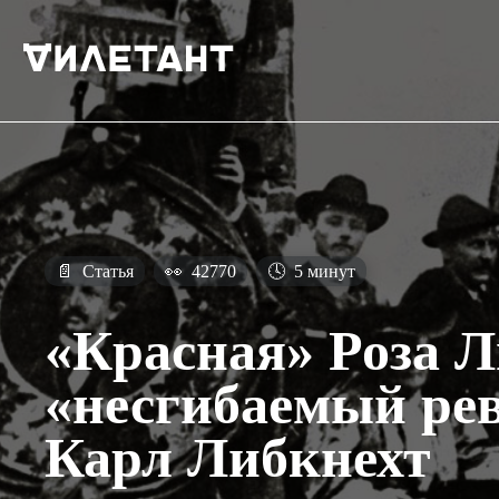
📄
Статья
👀
42770
🕓
5 минут
«Красная» Роза 
«несгибаемый ре
Карл Либкнехт