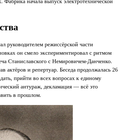
х. Фабрика начала выпуск электротехнической
ства
стал руководителем режиссёрской части
новках он смело экспериментировал с ритмом
треча Станиславского с Немировичем-Данченко.
ав актёров и репертуар. Беседа продолжалась 26
дать, прийти во всех вопросах к единому
ический антураж, декламация — всё это
вить в прошлом.