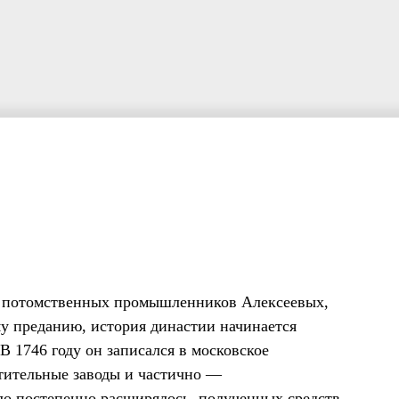
ье потомственных промышленников Алексеевых,
му преданию, история династии начинается
 В 1746 году он записался в московское
тительные заводы и частично —
ло постепенно расширялось, полученных средств