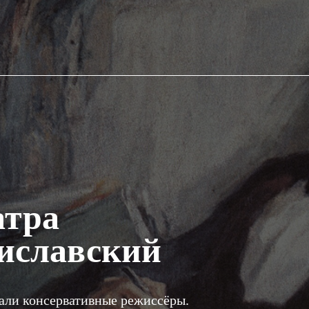
атра
иславский
али консервативные режиссёры.