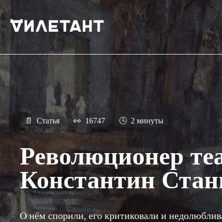
📄
Статья
👀
16747
🕓
2 минуты
Революционер те
Константин Стан
О нём спорили, его критиковали и недолюблив