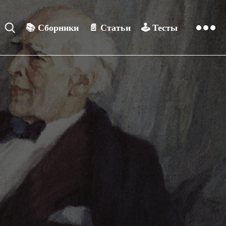
📚
Сборники
📄
Статьи
🕹️
Тесты