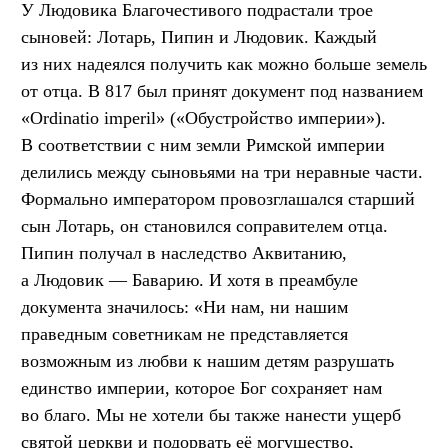
У Людовика Благочестивого подрастали трое
сыновей: Лотарь, Пипин и Людовик. Каждый
из них надеялся получить как можно больше земель
от отца. В 817 был принят документ под названием
«Ordinatio imperil» («Обустройство империи»).
В соответствии с ним земли Римской империи
делились между сыновьями на три неравные части.
Формально императором провозглашался старший
сын Лотарь, он становился соправителем отца.
Пипин получал в наследство Аквитанию,
а Людовик — Баварию. И хотя в преамбуле
документа значилось: «Ни нам, ни нашим
праведным советникам не представляется
возможным из любви к нашим детям разрушать
единство империи, которое Бог сохраняет нам
во благо. Мы не хотели бы также нанести ущерб
святой церкви и подорвать её могущество,