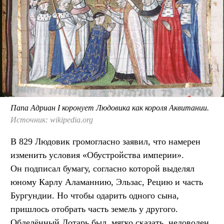
Папа Адриан I коронует Людовика как короля Аквитании.
Источник: wikipedia.org
В 829 Людовик громогласно заявил, что намерен
изменить условия «Обустройства империи».
Он подписал бумагу, согласно которой выделял
юному Карлу Аламаннию, Эльзас, Рецию и часть
Бургундии. Но чтобы одарить одного сына,
пришлось отобрать часть земель у другого.
Обделённый Лотарь был, мягко сказать, недоволен.