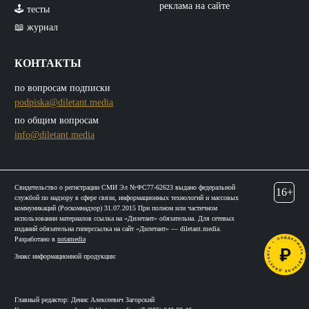
реклама на сайте
🕹️ тесты
📖 журнал
КОНТАКТЫ
по вопросам подписки
podpiska@diletant.media
по общим вопросам
info@diletant.media
Свидетельство о регистрации СМИ Эл №ФС77-62623 выдано федеральной
16+
службой по надзору в сфере связи, информационных технологий и массовых
коммуникаций (Роскомнадзор) 31.07.2015 При полном или частичном
использовании материалов ссылка на «Дилетант» обязательна. Для сетевых
изданий обязательна гиперссылка на сайт «Дилетант» — diletant.media.
Разработано в
notamedia
Знакс информационной продукции:
Главный редактор: Денис Алексеевич Загорский