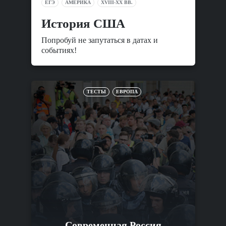
ЕГЭ
АМЕРИКА
XVIII-XX ВВ.
История США
Попробуй не запутаться в датах и
событиях!
ТЕСТЫ
ЕВРОПА
Современная Россия