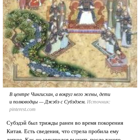
В центре Чингисхан, а вокруг него жены, дети
и полководцы — Джэбэ с Субэдэем.
Источник:
pinterest.com
Субэдэй был трижды ранен во время покорения
Китая. Есть сведения, что стрела пробила ему
легкое. Как он умудрился выжить после такого