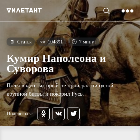
📄
Статья
👀
104891
🕓
7 минут
Кумир Наполеона и
Суворова
Полководец, который не проиграл ни одной
крупной битвы и покорил Русь.
Поделиться: