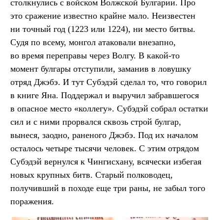
столкнулись с войском Волжской Булгарии. Про
это сражение известно крайне мало. Неизвестен
ни точный год (1223 или 1224), ни место битвы.
Судя по всему, монгол атаковали внезапно,
во время переправы через Волгу. В какой-то
момент булгары отступили, заманив в ловушку
отряд Джэбэ. И тут Субэдэй сделал то, что говорил
в книге Яна. Поддержал и выручил забравшегося
в опасное место «коллегу». Субэдэй собрал остатки
сил и с ними прорвался сквозь строй булгар,
вынеся, заодно, раненого Джэбэ. Под их началом
осталось четыре тысячи человек. С этим отрядом
Субэдэй вернулся к Чингисхану, всячески избегая
новых крупных битв. Старый полководец,
получивший в походе еще три раны, не забыл того
поражения.