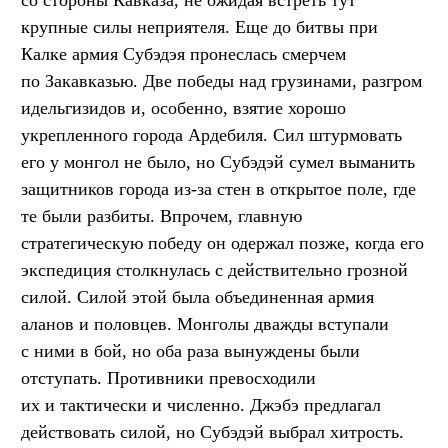
со стороны Кавказа, не ожидая встреть тут
крупные силы неприятеля. Еще до битвы при
Калке армия Субэдэя пронеслась смерчем
по Закавказью. Две победы над грузинами, разгром
идельгизидов и, особенно, взятие хорошо
укрепленного города Ардебиля. Сил штурмовать
его у монгол не было, но Субэдэй сумел выманить
защитников города из-за стен в открытое поле, где
те были разбиты. Впрочем, главную
стратегическую победу он одержал позже, когда его
экспедиция столкнулась с действительно грозной
силой. Силой этой была объединенная армия
аланов и половцев. Монголы дважды вступали
с ними в бой, но оба раза вынуждены были
отступать. Противники превосходили
их и тактически и численно. Джэбэ предлагал
действовать силой, но Субэдэй выбрал хитрость.