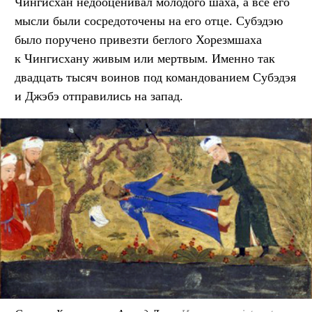
Чингисхан недооценивал молодого шаха, а все его
мысли были сосредоточены на его отце. Субэдэю
было поручено привезти беглого Хорезмшаха
к Чингисхану живым или мертвым. Именно так
двадцать тысяч воинов под командованием Субэдэя
и Джэбэ отправились на запад.