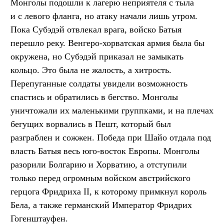
Монголы подошли к лагерю неприятеля с тыла
и с левого фланга, но атаку начали лишь утром.
Пока Субэдэй отвлекал врага, войско Батыя
перешло реку. Венгеро-хорватская армия была бы
окружена, но Субэдэй приказал не замыкать
кольцо. Это была не жалость, а хитрость.
Перепуганные солдаты увидели возможность
спастись и обратились в бегство. Монголы
уничтожали их маленькими группками, и на плечах
бегущих ворвались в Пешт, который был
разграблен и сожжен. Победа при Шайо отдала под
власть Батыя весь юго-восток Европы. Монголы
разорили Болгарию и Хорватию, а отступили
только перед огромным войском австрийского
герцога Фридриха II, к которому примкнул король
Бела, а также германский Император Фридрих
Гогенштауфен.