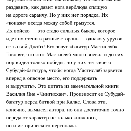
раздавить, как давит нога верблюда спящую
на дороге саранчу. Но у них нет порядка. Их
«конази» всегда между собой грызутся.
Их войско — это стадо сильных быков, которое
идет по степи в разные стороны… однако у урусов
есть свой Джэбэ! Его зовут «багатур Мастисляб»…
Говорят, что этот Мастисляб много воевал и до сих
пор видел только победы, но у них нет своего
Субудай-багатура, чтобы когда Мастисляб зарвется
вперед в опасное место, его поддержать
и выручить». Это цитата из замечательной книги
Василия Яна «Чингисхан». Произносит ее Субудай-
багатур перед битвой при Калке. Слова эти,
конечно, вымысел автора, но они достаточно точно
передают характер не только книжного,
но и исторического персонажа.