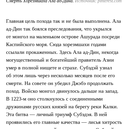
Смерть Хорезмшаха Ала ад-Дина.
Источник: pinterest.com
Главная цель похода так и не была выполнена. Ала
ад-Дин так боялся преследования, что укрылся
от монгол на маленьком острове Ашурада посреди
Каспийского моря. Сюда хорезмшахи годами
ссылали прокаженных. Здесь Ала ад-Дин, некогда
могущественный и богатейший правитель Азии
умер в полной нищете и страхе. Субэдэй узнал
об этом лишь через несколько месяцев после его
смерти. На совете он убедил Джэбэ продолжать
поход. Войско монгол двинулось дальше на запад.
В 1223-м оно столкнулось с соединенными
дружинами русских князей на берегу реки Калки.
Эта битва — личный триумф Субэдэя. В ней
проявились его главные качества — лисья хитрость