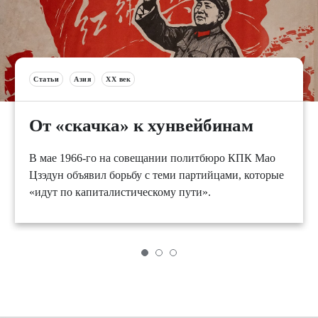
Статьи
Азия
XX век
От «скачка» к хунвейбинам
В мае 1966-го на совещании политбюро КПК Мао
Цзэдун объявил борьбу с теми партийцами, которые
«идут по капиталистическому пути».