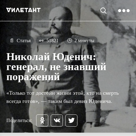
📄
Статья
👀
51821
🕓
2 минуты
Николай Юденич:
генерал, не знавший
поражений
«Только тот достоин жизни этой, кто на смерть
всегда готов», — таким был девиз Юденича.
Поделиться: