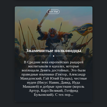
ТЕСТЫ
Знаменитые полководцы
В Средние века европейских рыцарей
воспитывали в идеалах, которые
воплощали Девять достойных. Это были
праведные язычники (Гектор, Александр
Македонский, Гай Юлий Цезарь), честные
иудеи (Иисус Навин, Давид, Иуда
Маккавей) и добрые христиане (король
Артур, Карл Великий, Готфрид
Бульонский). С тех пор...