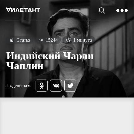
📄
Статья
👀
15244
🕓
1 минута
Индийский Чарли
Чаплин
Поделиться: