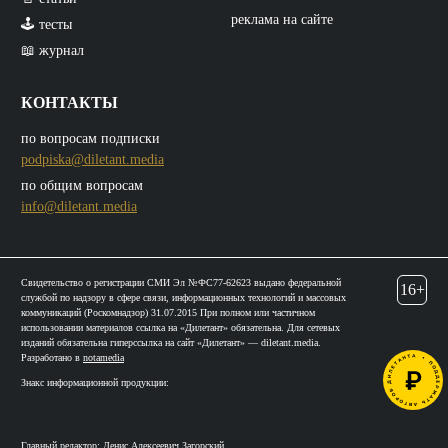
реклама на сайте
🕹️ тесты
📖 журнал
КОНТАКТЫ
по вопросам подписки
podpiska@diletant.media
по общим вопросам
info@diletant.media
Свидетельство о регистрации СМИ Эл №ФС77-62623 выдано федеральной
16+
службой по надзору в сфере связи, информационных технологий и массовых
коммуникаций (Роскомнадзор) 31.07.2015 При полном или частичном
использовании материалов ссылка на «Дилетант» обязательна. Для сетевых
изданий обязательна гиперссылка на сайт «Дилетант» — diletant.media.
Разработано в
notamedia
Знакс информационной продукции:
Главный редактор: Денис Алексеевич Загорский