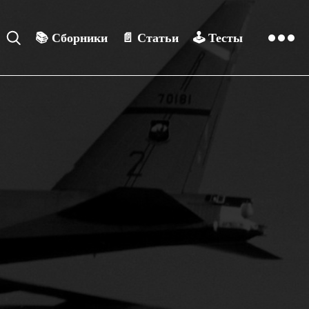
📚
Сборники
📄
Статьи
🕹️
Тесты