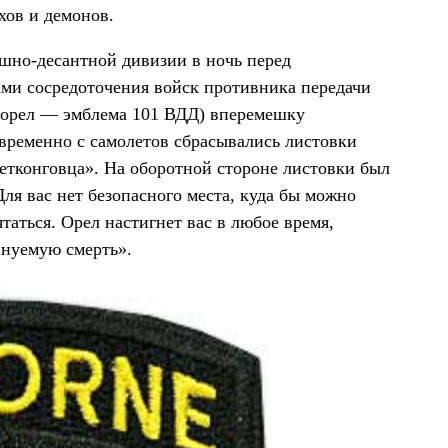
хов и демонов.
шно-десантной дивизии в ночь перед
ами сосредоточения войск противника передачи
 (орел — эмблема 101 ВДД) вперемешку
временно с самолетов сбрасывались листовки
ьетконговца». На оборотной стороне листовки был
ля вас нет безопасного места, куда бы можно
таться. Орел настигнет вас в любое время,
инуемую смерть».