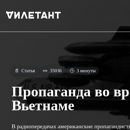
📄
Статья
👀
35036
🕓
3 минуты
Пропаганда во в
Вьетнаме
В радиопередачах американские пропагандист