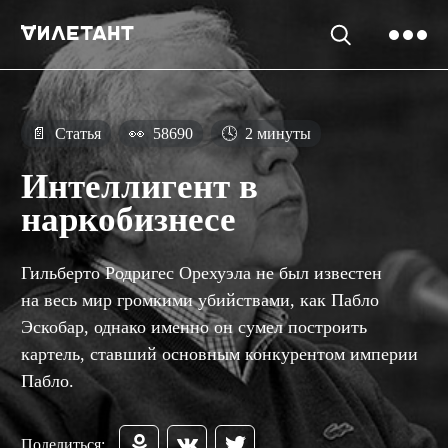
📄
Статья
👀
58690
🕓
2 минуты
Интеллигент в
наркобизнесе
Гильберто Родригес Орехуэла не был известен
на весь мир громкими убийствами, как Пабло
Эскобар, однако именно он сумел построить
картель, ставший основным конкурентом империи
Пабло.
Поделиться: