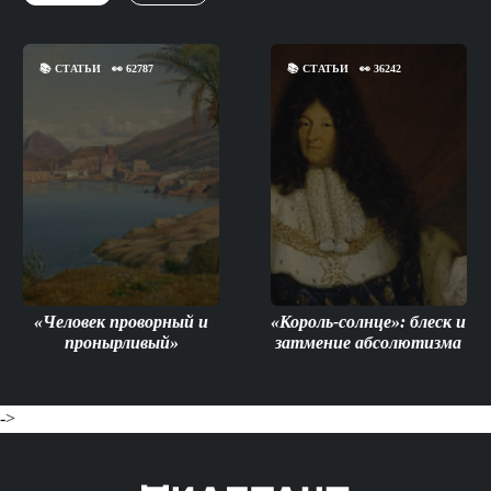
📚
СТАТЬИ
👀
62787
📚
СТАТЬИ
👀
36242
«Человек проворный и
«Король-солнце»: блеск и
пронырливый»
затмение абсолютизма
->