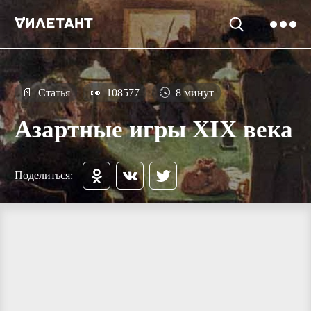
📄
Статья
👀
108577
🕓
8 минут
Азартные игры XIX века
Поделиться: