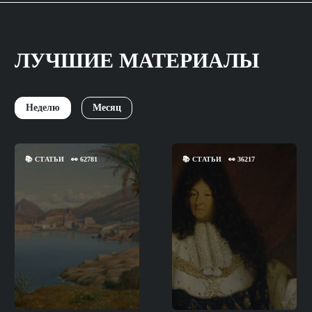
ЛУЧШИЕ МАТЕРИАЛЫ
Неделю
Месяц
📚
СТАТЬИ
👀
62781
📚
СТАТЬИ
👀
36217