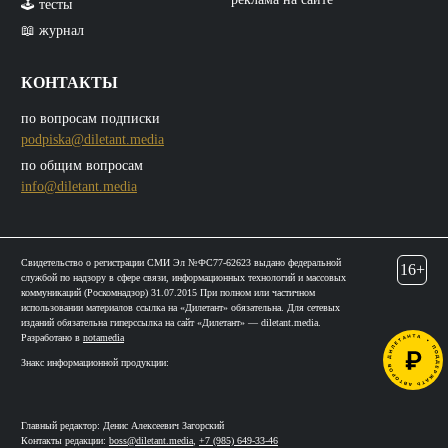
🕹️ тесты
📖 журнал
КОНТАКТЫ
по вопросам подписки
podpiska@diletant.media
по общим вопросам
info@diletant.media
Свидетельство о регистрации СМИ Эл №ФС77-62623 выдано федеральной
16+
службой по надзору в сфере связи, информационных технологий и массовых
коммуникаций (Роскомнадзор) 31.07.2015 При полном или частичном
использовании материалов ссылка на «Дилетант» обязательна. Для сетевых
изданий обязательна гиперссылка на сайт «Дилетант» — diletant.media.
Разработано в
notamedia
Знакс информационной продукции:
Главный редактор: Денис Алексеевич Загорский
Контакты редакции:
boss@diletant.media
,
+7 (985) 649-33-46