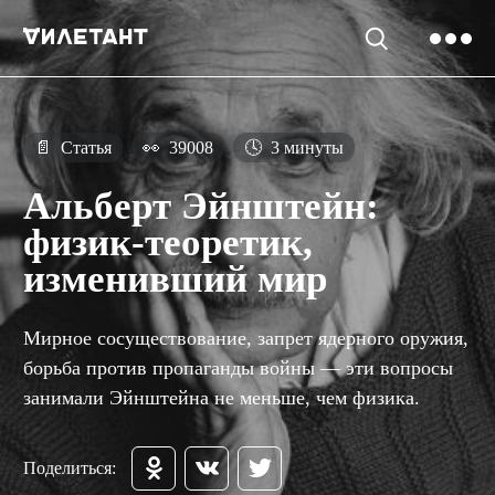
📄
Статья
👀
39008
🕓
3 минуты
Альберт Эйнштейн:
физик-теоретик,
изменивший мир
Мирное сосуществование, запрет ядерного оружия,
борьба против пропаганды войны — эти вопросы
занимали Эйнштейна не меньше, чем физика.
Поделиться: