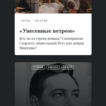
ТЕСТЫ
XIX-XX ВВ.
«Унесенные ветром»
Кто ты из героев романа? Своенравная
Скарлетт, обаятельный Ретт или добрая
Мамушка?
СТАТЬИ
ЕВРОПА
XX ВЕК