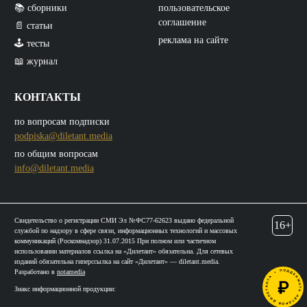
📚 сборники
пользовательское
соглашение
📄 статьи
реклама на сайте
🕹️ тесты
📖 журнал
КОНТАКТЫ
по вопросам подписки
podpiska@diletant.media
по общим вопросам
info@diletant.media
Свидетельство о регистрации СМИ Эл №ФС77-62623 выдано федеральной
16+
службой по надзору в сфере связи, информационных технологий и массовых
коммуникаций (Роскомнадзор) 31.07.2015 При полном или частичном
использовании материалов ссылка на «Дилетант» обязательна. Для сетевых
изданий обязательна гиперссылка на сайт «Дилетант» — diletant.media.
Разработано в
notamedia
Знакс информационной продукции: