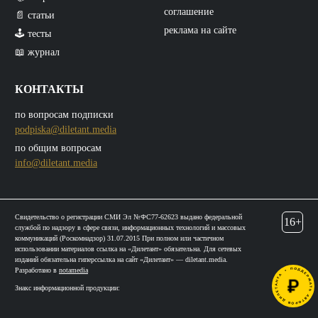
соглашение
📄 статьи
реклама на сайте
🕹️ тесты
📖 журнал
КОНТАКТЫ
по вопросам подписки
podpiska@diletant.media
по общим вопросам
info@diletant.media
Свидетельство о регистрации СМИ Эл №ФС77-62623 выдано федеральной
16+
службой по надзору в сфере связи, информационных технологий и массовых
коммуникаций (Роскомнадзор) 31.07.2015 При полном или частичном
использовании материалов ссылка на «Дилетант» обязательна. Для сетевых
изданий обязательна гиперссылка на сайт «Дилетант» — diletant.media.
Разработано в
notamedia
Знакс информационной продукции: