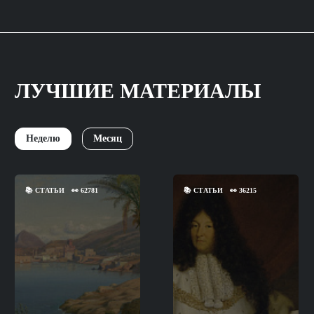
ЛУЧШИЕ МАТЕРИАЛЫ
Неделю
Месяц
📚
СТАТЬИ
👀
62781
📚
СТАТЬИ
👀
36215