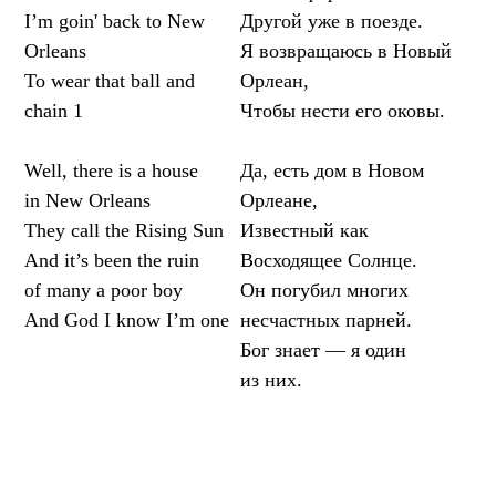
I’m goin' back to New
Другой уже в поезде.
Orleans
Я возвращаюсь в Новый
To wear that ball and
Орлеан,
chain 1
Чтобы нести его оковы.
Well, there is a house
Да, есть дом в Новом
in New Orleans
Орлеане,
They call the Rising Sun
Известный как
And it’s been the ruin
Восходящее Солнце.
of many a poor boy
Он погубил многих
And God I know I’m one
несчастных парней.
Бог знает — я один
из них.