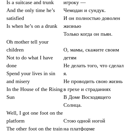
Is a suitcase and trunk
игроку —
And the only time he’s
Чемодан и сундук.
satisfied
И он полностью доволен
Is when he’s on a drunk
жизнью
Только когда он пьян.
Oh mother tell your
children
О, мамы, скажите своим
Not to do what I have
детям
done
Не делать того, что сделал
Spend your lives in sin
я.
and misery
Не проводить свою жизнь
In the House of the Rising
в грехе и страданиях
Sun
В Доме Восходящего
Солнца.
Well, I got one foot on the
platform
Стою одной ногой
The other foot on the train
на платформе