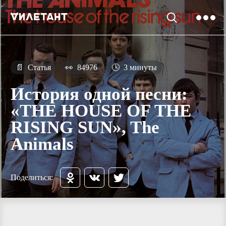
📄
Статья
👀
84976
🕓
3 минуты
История одной песни:
«THE HOUSE OF THE
RISING SUN», The
Animals
Поделиться: