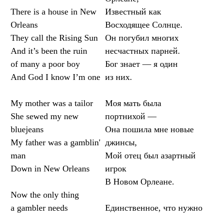
There is a house in New
Известный как
Orleans
Восходящее Солнце.
They call the Rising Sun
Он погубил многих
And it’s been the ruin
несчастных парней.
of many a poor boy
Бог знает — я один
And God I know I’m one
из них.
My mother was a tailor
Моя мать была
She sewed my new
портнихой —
bluejeans
Она пошила мне новые
My father was a gamblin'
джинсы,
man
Мой отец был азартный
Down in New Orleans
игрок
В Новом Орлеане.
Now the only thing
a gambler needs
Единственное, что нужно