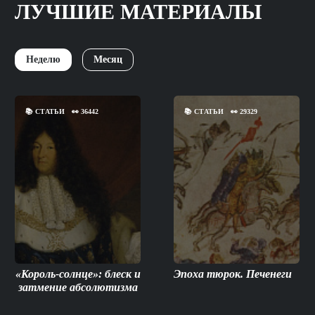
ЛУЧШИЕ МАТЕРИАЛЫ
Неделю
Месяц
📚
СТАТЬИ
👀
36442
📚
СТАТЬИ
👀
29329
«Король-солнце»: блеск и
Эпоха тюрок. Печенеги
затмение абсолютизма