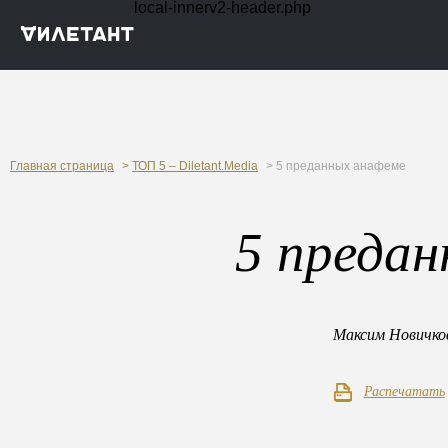
local-innerv2-header.php
Главная страница
>
ТОП 5 – Diletant.Media
> 5 преданных анафеме
5 преда
Максим Новичко
Распечатать