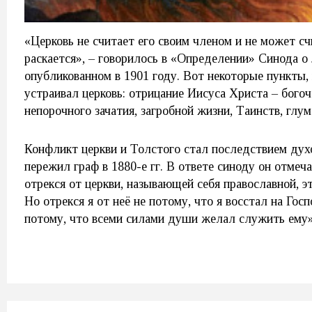
«Церковь не считает его своим членом и не может сч
раскается», – говорилось в «Определении» Синода о
опубликованном в 1901 году. Вот некоторые пункты,
устраивал церковь: отрицание Иисуса Христа – бого
непорочного зачатия, загробной жизни, Таинств, глу
Конфликт церкви и Толстого стал последствием дух
пережил граф в 1880-е гг. В ответе синоду он отмеч
отрекся от церкви, называющей себя православной, э
Но отрекся я от неё не потому, что я восстал на Госп
потому, что всеми силами души желал служить ему»