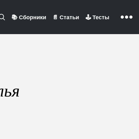
📚
Сборники
📄
Статьи
🕹️
Тесты
лья