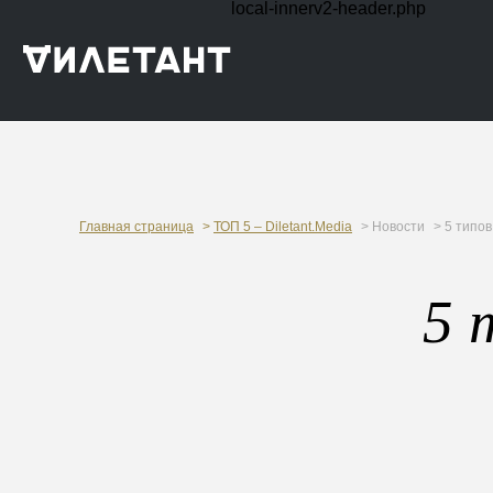
local-innerv2-header.php
Главная страница
>
ТОП 5 – Diletant.Media
> Новости
> 5 типов
5 