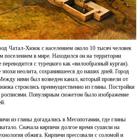
город Чатал-Хююк с населением около 10 тысяч человек
 поселением в мире. Находился он на территории
 переводится с турецкого как «вилообразный курган).
 эпохи неолита, сохранившееся до наших дней. Город
Между ними был возведен канал, который провели от
Хююка строились преимущественно из глины. Постройки
 росписями. Популярным сюжетом было изображение
й.
ичи из глины догадались в Месопотамии, где глины
хватало. Сначала кирпичи долгое время сушили на
технология обжига. Кирпичи прессовали с соломой и