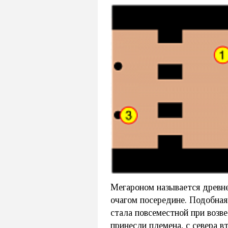
Мегароном называется древне
очагом посередине. Подобная
стала повсеместной при возв
принесли племена, с севера 