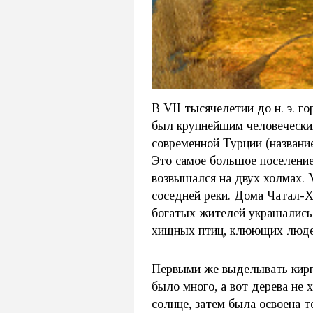
В VII тысячелетии до н. э. 
был крупнейшим человеческим
современной Турции (название
Это самое большое поселение
возвышался на двух холмах. 
соседней реки. Дома Чатал-
богатых жителей украшались
хищных птиц, клюющих люде
Первыми же выделывать кирп
было много, а вот дерева не 
солнце, затем была освоена 