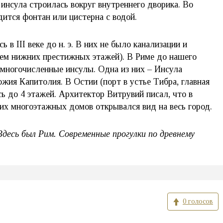
 инсула строилась вокруг внутреннего дворика. Во
дится фонтан или цистерна с водой.
 в III веке до н. э. В них не было канализации и
ием нижних престижных этажей). В Риме до нашего
многочисленные инсулы. Одна из них – Инсула
ожия Капитолия. В Остии (порт в устье Тибра, главная
ь до 4 этажей. Архитектор Витрувий писал, что в
ких многоэтажных домов открывался вид на весь город.
десь был Рим. Современные прогулки по древнему
0 голосов