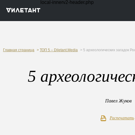
local-innerv2-header.php
Главная страница
>
ТОП 5 – Diletant.Media
> 5 археологических загадок Ро
5 археологичес
Павел Жуков
Распечатать