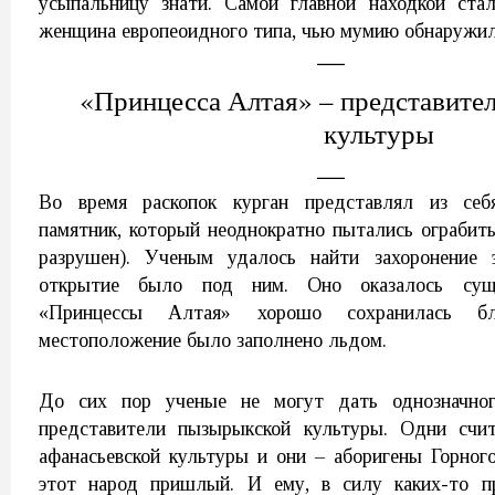
усыпальницу знати. Самой главной находкой ста
женщина европеоидного типа, чью мумию обнаружили
«Принцесса Алтая» – представите
культуры
Во время раскопок курган представлял из себ
памятник, который неоднократно пытались ограбит
разрушен). Ученым удалось найти захоронение 
открытие было под ним. Оно оказалось сущ
«Принцессы Алтая» хорошо сохранилась б
местоположение было заполнено льдом.
До сих пор ученые не могут дать однозначног
представители пызырыкской культуры. Одни счит
афанасьевской культуры и они – аборигены Горног
этот народ пришлый. И ему, в силу каких-то п