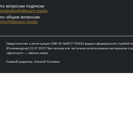
по вопросам подписки
podpiska@diletant.media
по общим вопросам
info@diletant.media
Свидетельство о регистрации СМИ Эл №ФС77-62623 выдано федеральной службой по 
(Роскомнадзор) 31.07.2015 При полном или частичном использовании материалов ссы
«Дилетант» — diletant.media.
Главный редактор: Алексей Соломин