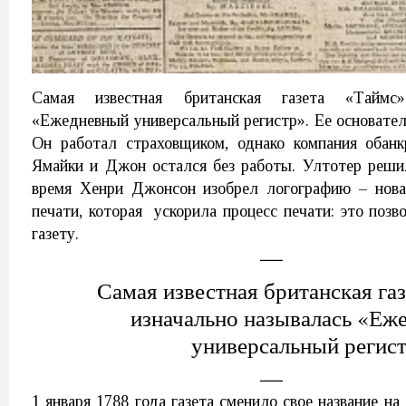
Самая известная британская газета «Таймс»
«Ежедневный универсальный регистр». Ее основате
Он работал страховщиком, однако компания обанк
Ямайки и Джон остался без работы. Ултотер решил
время Хенри Джонсон изобрел логографию – нова
печати, которая ускорила процесс печати: это поз
газету.
Самая известная британская га
изначально называлась «Еж
универсальный регис
1 января 1788 года газета сменило свое название н