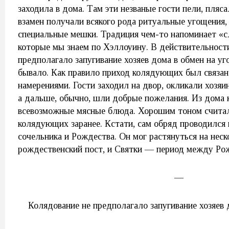
заходила в дома. Там эти незваные гости пели, пляса
взамен получали всякого рода ритуальные угощения,
специальные мешки. Традиция чем-то напоминает «с
которые мы знаем по Хэллоуину. В действительност
предполагало запугивание хозяев дома в обмен на уг
бывало. Как правило приход колядующих был связа
намерениями. Гости заходил на двор, окликали хозяин
а дальше, обычно, шли добрые пожелания. Из дома
всевозможные мясные блюда. Хорошим тоном считал
колядующих заранее. Кстати, сам обряд проводился 
сочельника и Рождества. Он мог растянуться на неск
рождественский пост, и Святки — период между Ро
—
Колядование не предполагало запугивание хозяев 