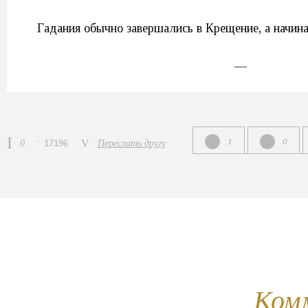
Гадания обычно завершались в Крещение, а начин
—
1
0
0
17196
Переслать другу
Ком