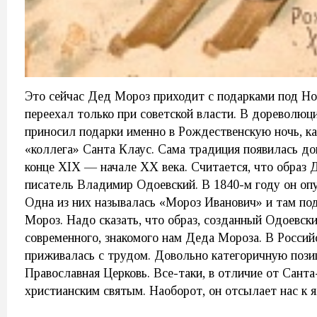
Это сейчас Дед Мороз приходит с подарками под Нов
переехал только при советской власти. В дореволю
приносил подарки именно в Рождественскую ночь, ка
«коллега» Санта Клаус. Сама традиция появилась до
конце XIX — начале ХХ века. Считается, что образ
писатель Владимир Одоевский. В 1840-м году он опу
Одна из них называлась «Мороз Иванович» и там по
Мороз. Надо сказать, что образ, созданный Одоевск
современного, знакомого нам Деда Мороза. В Росси
приживалась с трудом. Довольно категоричную позиц
Православная Церковь. Все-таки, в отличие от Сант
христианским святым. Наоборот, он отсылает нас к 