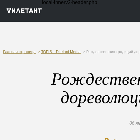
local-innerv2-header.php
Главная страница
>
ТОП 5 – Diletant.Media
> Рождественских традиций до
Рождествен
дореволюц
06 я