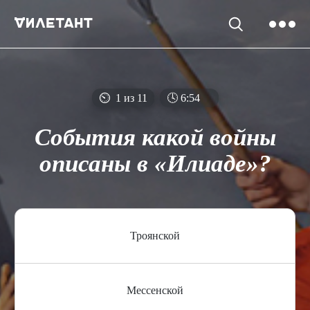
⏲
1 из 11
🕓
6
:
54
События какой войны
описаны в «Илиаде»?
Троянской
Мессенской