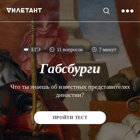
👑
ЕГЭ
⏲
11 вопросов
🕓
7 минут
Габсбурги
Что ты знаешь об известных представителях
династии?
ПРОЙТИ ТЕСТ