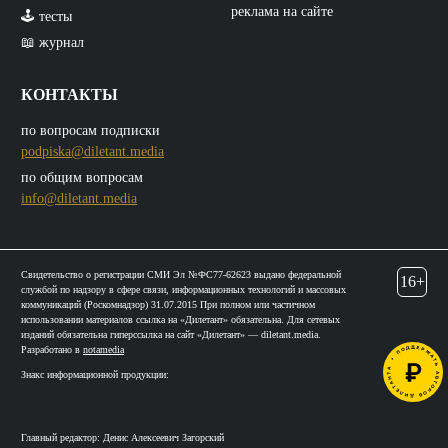
реклама на сайте
🕹️ тесты
📖 журнал
КОНТАКТЫ
по вопросам подписки
podpiska@diletant.media
по общим вопросам
info@diletant.media
Свидетельство о регистрации СМИ Эл №ФС77-62623 выдано федеральной
16+
службой по надзору в сфере связи, информационных технологий и массовых
коммуникаций (Роскомнадзор) 31.07.2015 При полном или частичном
использовании материалов ссылка на «Дилетант» обязательна. Для сетевых
изданий обязательна гиперссылка на сайт «Дилетант» — diletant.media.
Разработано в
notamedia
Знакс информационной продукции:
Главный редактор: Денис Алексеевич Загорский