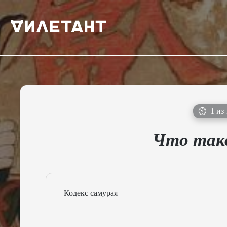
⏲
1 из 
Что тако
Кодекс самурая