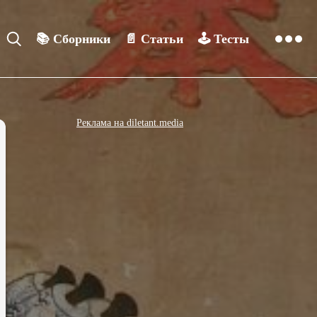
📚
Сборники
📄
Статьи
🕹️
Тесты
Реклама на diletant.media