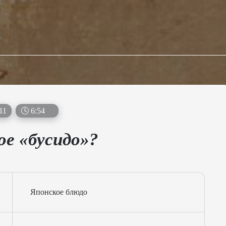
11
🕓
6
:
53
е «бусидо»?
Японское блюдо