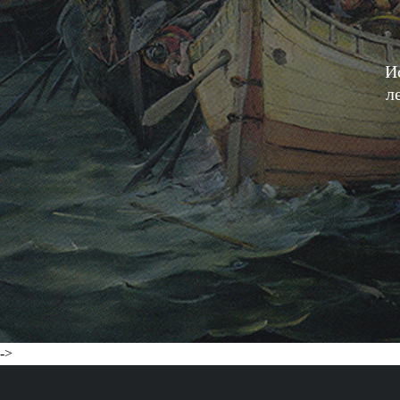
И
л
->