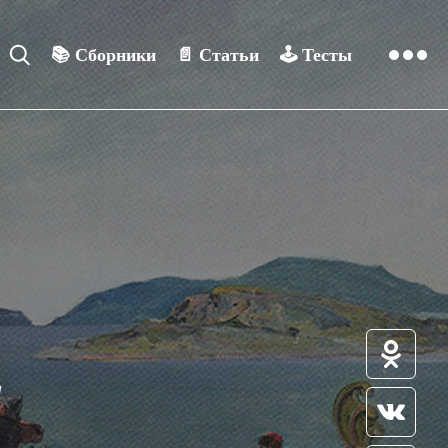
📚
Сборники
📄
Статьи
🕹️
Тесты
а