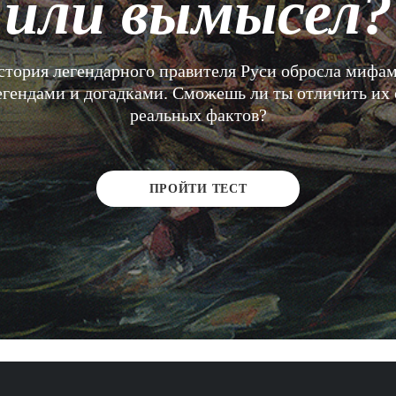
или вымысел?
стория легендарного правителя Руси обросла мифам
егендами и догадками. Сможешь ли ты отличить их 
реальных фактов?
ПРОЙТИ ТЕСТ