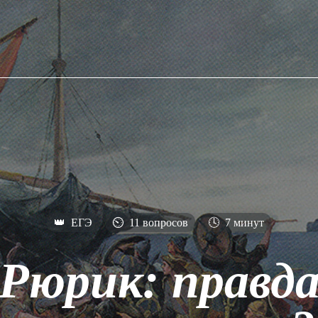
👑
ЕГЭ
⏲
11 вопросов
🕓
7 минут
Рюрик: правд