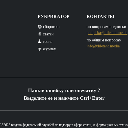
РУБРИКАТОР
КОНТАКТЫ
📚 сборники
по вопросам подписки
podpiska@diletant.media
📄 статьи
по общим вопросам
🕹️ тесты
info@diletant.media
📖 журнал
Нашли ошибку или опечатку ?
Выделите ее и нажмите Ctrl+Enter
62623 выдано федеральной службой по надзору в сфере связи, информационных техно