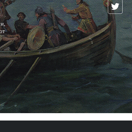
и,
от