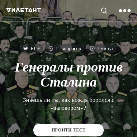
👑
ЕГЭ
⏲
11 вопросов
🕓
7 минут
Генералы против
Сталина
Знаешь ли ты, как вождь боролся с
«заговором»?
ПРОЙТИ ТЕСТ