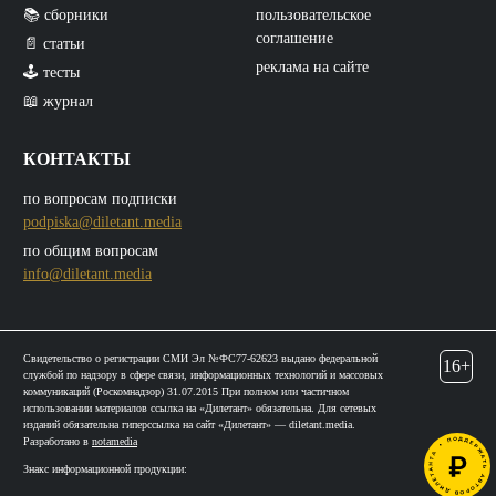
📚 сборники
пользовательское
соглашение
📄 статьи
реклама на сайте
🕹️ тесты
📖 журнал
КОНТАКТЫ
по вопросам подписки
podpiska@diletant.media
по общим вопросам
info@diletant.media
Свидетельство о регистрации СМИ Эл №ФС77-62623 выдано федеральной
16+
службой по надзору в сфере связи, информационных технологий и массовых
коммуникаций (Роскомнадзор) 31.07.2015 При полном или частичном
использовании материалов ссылка на «Дилетант» обязательна. Для сетевых
изданий обязательна гиперссылка на сайт «Дилетант» — diletant.media.
Разработано в
notamedia
Знакс информационной продукции: