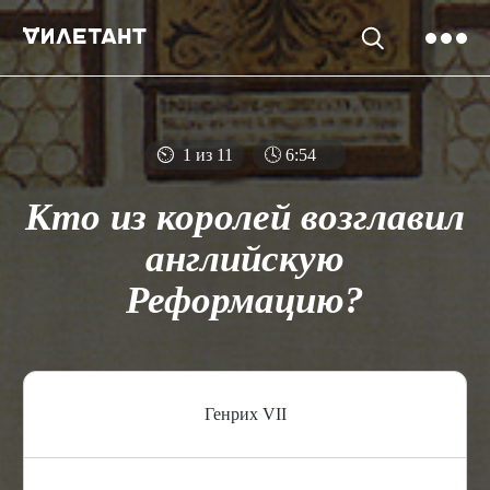
⏲
1 из 11
🕓
6
:
53
Кто из королей возглавил
английскую
Реформацию?
Генрих VII