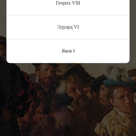
Генрих VIII
Эдуард VI
Яков I