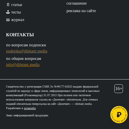
соглашение
📄 статьи
реклама на сайте
🕹️ тесты
📖 журнал
КОНТАКТЫ
по вопросам подписки
podpiska@diletant.media
по общим вопросам
info@diletant.media
Свидетельство о регистрации СМИ Эл №ФС77-62623 выдано федеральной
16+
службой по надзору в сфере связи, информационных технологий и массовых
коммуникаций (Роскомнадзор) 31.07.2015 При полном или частичном
использовании материалов ссылка на «Дилетант» обязательна. Для сетевых
изданий обязательна гиперссылка на сайт «Дилетант» — diletant.media.
Разработано в
notamedia
Знакс информационной продукции: